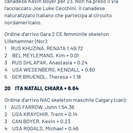
canadese Kevin Boyer per 23. Non ha preso il via
l’acciaccato Joe Luke Cecchini, il canadese
naturalizzato italiano che partecipa al circuito
nordamericano.
Ordine d’arrivo Gara 2 CE femminile skeleton
Lillehammer (Nor):
1 RUS KHUZINA, RENATA 1:49.72
2 BEL MEYLEMANS, Kim + 0.01
3 RUS SHLAPAK, Anastasia + 0.24
4 USA WESENBERG, KENDALL + 0.60
5 GER BRUENDL, Theresa + 1.18
20 ITA NATALI, CHIARA + 6.64
Ordine d’arrivo NAC skeleton maschile Calgary (can):
1 AUS FARROW, John 1:54.36
2 USA KRAYCHIR, Trent + 0.14
3 CAN BOYER, Kevin + 0.23
4 USA ROGALS, Michael + 0.46