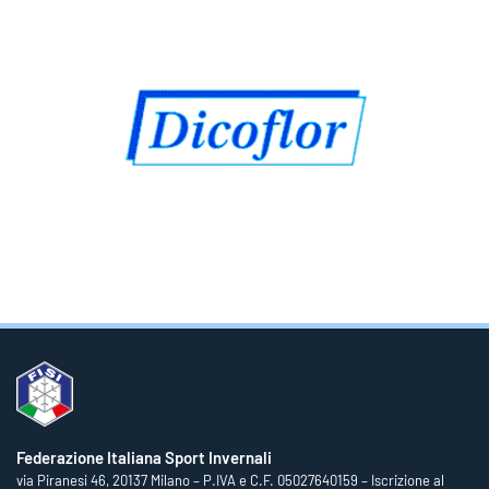
Federazione Italiana Sport Invernali
via Piranesi 46, 20137 Milano – P.IVA e C.F. 05027640159 – Iscrizione al