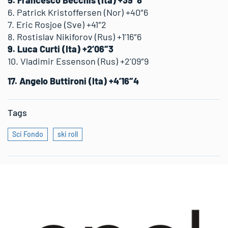
6. Patrick Kristoffersen (Nor) +40″6
7. Eric Rosjoe (Sve) +41″2
8. Rostislav Nikiforov (Rus) +1’16″6
9. Luca Curti (Ita) +2’06″3
10. Vladimir Essenson (Rus) +2’09″9
17. Angelo Buttironi (Ita) +4’16″4
Tags
Sci Fondo
ski roll