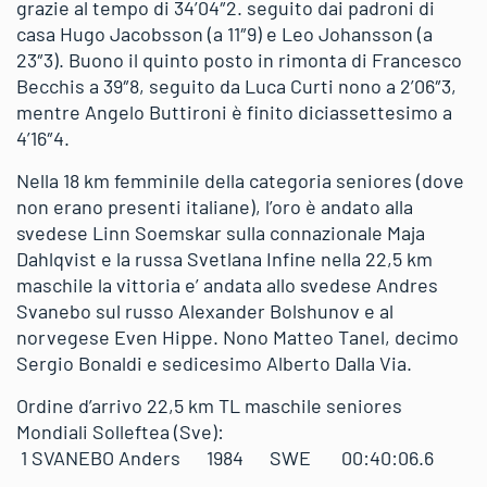
grazie al tempo di 34’04″2. seguito dai padroni di
casa Hugo Jacobsson (a 11″9) e Leo Johansson (a
23″3). Buono il quinto posto in rimonta di Francesco
Becchis a 39″8, seguito da Luca Curti nono a 2’06″3,
mentre Angelo Buttironi è finito diciassettesimo a
4’16″4.
Nella 18 km femminile della categoria seniores (dove
non erano presenti italiane), l’oro è andato alla
svedese Linn Soemskar sulla connazionale Maja
Dahlqvist e la russa Svetlana Infine nella 22,5 km
maschile la vittoria e’ andata allo svedese Andres
Svanebo sul russo Alexander Bolshunov e al
norvegese Even Hippe. Nono Matteo Tanel, decimo
Sergio Bonaldi e sedicesimo Alberto Dalla Via.
Ordine d’arrivo 22,5 km TL maschile seniores
Mondiali Solleftea (Sve):
1 SVANEBO Anders 1984 SWE 00:40:06.6