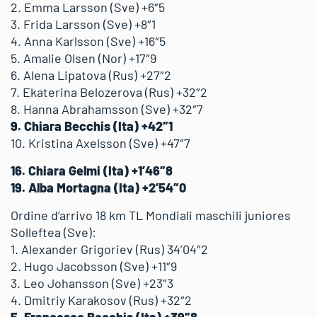
2. Emma Larsson (Sve) +6″5
3. Frida Larsson (Sve) +8″1
4. Anna Karlsson (Sve) +16″5
5. Amalie Olsen (Nor) +17″9
6. Alena Lipatova (Rus) +27″2
7. Ekaterina Belozerova (Rus) +32″2
8. Hanna Abrahamsson (Sve) +32″7
9. Chiara Becchis (Ita) +42″1
10. Kristina Axelsson (Sve) +47″7
16. Chiara Gelmi (Ita) +1’46″8
19. Alba Mortagna (Ita) +2’54″0
Ordine d’arrivo 18 km TL Mondiali maschili juniores
Solleftea (Sve):
1. Alexander Grigoriev (Rus) 34’04″2
2. Hugo Jacobsson (Sve) +11″9
3. Leo Johansson (Sve) +23″3
4. Dmitriy Karakosov (Rus) +32″2
5. Francesco Becchis (Ita) +39″8