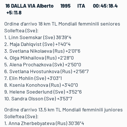
16 DALLA VIA Alberto 1995 ITA 00:45:18.4
+5:11.8
Ordine d’arrivo 18 km TL Mondiali femminili seniores
Solleftea (Sve):
1. Linn Soemskar (Sve) 36’39″4
2. Maja Dahlqvist (Sve) +1’40″4
3. Svetlana Nikolaeva (Rus) +2’01″6
4. Olga Mikhailova (Rus) +2’28″0
5. Alena Prochazkova (Svk) +2’50″0
6. Svetlana Hvostunkova (Rus) +2’56″7
7. Elin Mohlin (Sve) +3’03″1
8. Ksenia Konohova (Rus) +3’40″0
9. Helene Soederlund (Sve) +3’52″6
10. Sandra Olsson (Sve) +3’53″7
Ordine d’arrivo 13,5 km TL Mondiali femminili juniores
Solleftea (Sve):
1. Anna Zherbebyateva (Rus) 30’36″4