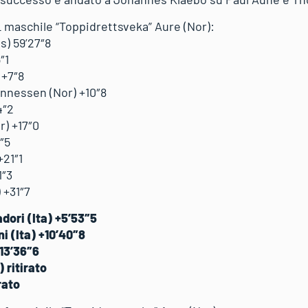
L maschile “Toppidrettsveka” Aure (Nor):
s) 59’27″8
″1
 +7″8
nnessen (Nor) +10″8
4″2
) +17″0
″5
+21″1
1″3
 +31″7
dori (Ita) +5’53″5
i (Ita) +10’40″8
+13’36″6
 ritirato
rato