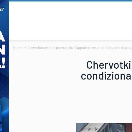
Home
Chervotkin nella 2a prova della “Toppidrettsveka” condizionata da prob
Chervotkin
condiziona