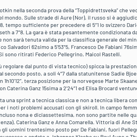
otkin nella seconda prova della “Toppidrettsveka” che ved
l mondo. Sulle strade di Aure (Nor), il russo si è aggiudi
″8, tempo sufficiente per precedere di 5″1 lo svizzero Dari
eth a 7″8. La gara è stata pesantemente condizionata da 
e non sarà tenuta valida per la classifica generale del mini
ico Salvadori 62simo a 5’53″5, Francesco De Fabiani 76sim
Si sono ritirati Federico Pellegrino, Maicol Rastelli.
ù regolare dal punto di vista tecnico) spicca la prestazi
al secondo posto, a soli 4″7 dalla statunitense Sadie Bjo
n 1h10’12”, terza posizione per la norvegese Marte Skaane
 con Caterina Ganz 15sima a 2’24″1 ed Elisa Brocard ventun
ta una sprint a tecnica classica e non a tecnica libera c
r i noti problemi accusati con gli skiroll. In campo femm
cluso nona e diciassettesima, non sono partite nelle qual
enza), Caterina Ganz e Anna Comarella. Vittoria di Ane S
li uomini trentesimo posto per De Fabiani, fuori Pellegri
Il successo e andato a Johannes Klaebo su Paul Aune e T