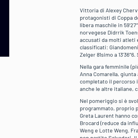
Vittoria di Alexey Cherv
protagonisti di Coppa de
libera maschile in 59’27
norvegese Didrrik Toens
accusati da molti atleti 
classificati: Giandomen
Zelger 81simo a 13’36″6. 
Nella gara femminile (pi
Anna Comarella, giunta 
completato il percorso i
anche le altre italiane,
Nel pomeriggio si è svol
programmato, proprio pe
Greta Laurent hanno con
Brocard (reduce da influ
Weng e Lotte Weng. Fra g
non partito Salvadori. 