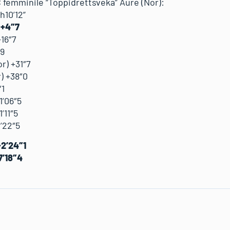
C femminile “Toppidrettsveka” Aure (Nor):
h10’12”
 +4″7
+16″7
″9
r) +31″7
) +38″0
″1
1’06″5
’11″5
1’22″5
+2’24″1
7’18″4