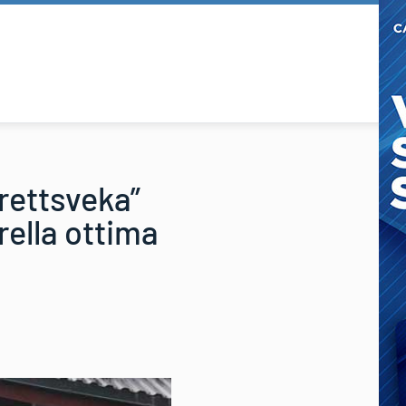
drettsveka”
ella ottima