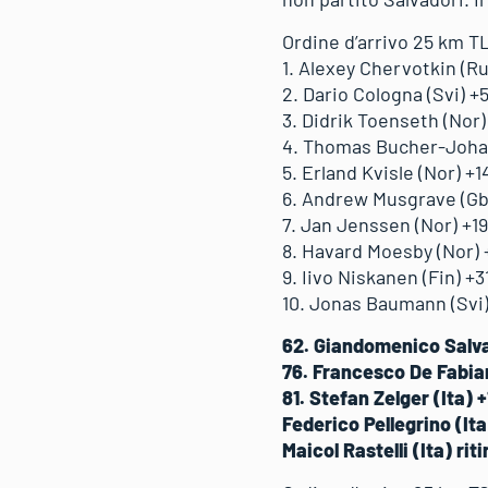
Ordine d’arrivo 25 km T
1. Alexey Chervotkin (Ru
2. Dario Cologna (Svi) +5
3. Didrik Toenseth (Nor)
4. Thomas Bucher-Joha
5. Erland Kvisle (Nor) +1
6. Andrew Musgrave (Gbr
7. Jan Jenssen (Nor) +19
8. Havard Moesby (Nor) 
9. Iivo Niskanen (Fin) +3
10. Jonas Baumann (Svi)
62. Giandomenico Salva
76. Francesco De Fabian
81. Stefan Zelger (Ita) 
Federico Pellegrino (Ita)
Maicol Rastelli (Ita) riti