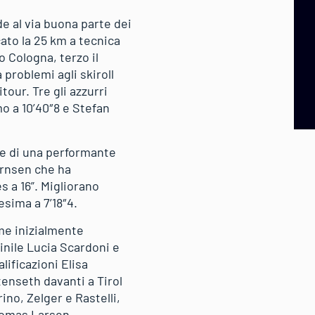
e al via buona parte dei
cato la 25 km a tecnica
o Cologna, terzo il
problemi agli skiroll
tour. Tre gli azzurri
o a 10’40″8 e Stefan
one di una performante
ernsen che ha
s a 16”. Migliorano
esima a 7’18″4.
ome inizialmente
inile Lucia Scardoni e
ificazioni Elisa
tenseth davanti a Tirol
no, Zelger e Rastelli,
homas Larsen.