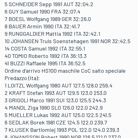
5 SCHNEIDER Sepp 1991 AUT 32:04.2
6 GUY Samuel 1990 FRA 32:07.4
7 BOESL Wolfgang 1989 GER 32:26.0
8 BAUER Armin 1990 ITA 32:41.7
9 RUNGGALDIER Mattia 1992 ITA 32:42.1
10 JOHANSEN Truls Soenstehagen 1991 NOR 32:42.5
14 COSTA Samuel 1992 ITA 32:55.1
40 TOMIO Roberto 1992 ITA 36:13.3
41 BUZZI Raffaele 1995 ITA 36:52.5
Ordine d’arrivo HS100 maschile CoC salto speciale
Predazzo (Ita):
1 LOITZL Wolfgang 1980 AUT 127.5 128.0 259.4
2 KRAFT Stefan 1993 AUT 129.5 123.0 253.0
3 GRIGOLI Marco 1991 SUI 123.0 125.5 244.3
4 MANDL Ziga 1990 SLO 126.0 122.0 242.9
5 MUELLER Lukas 1992 AUT 125.0 122.5 241.5
6 SEDLAK Borek 1981 CZE 124.5 122.0 239.7
7 KLUSEK Bartlomiej 1993 POL 122.0 124.0 239.3
8 JOHANSSON Robert 1990 NOR 126.5 121.0 237.0