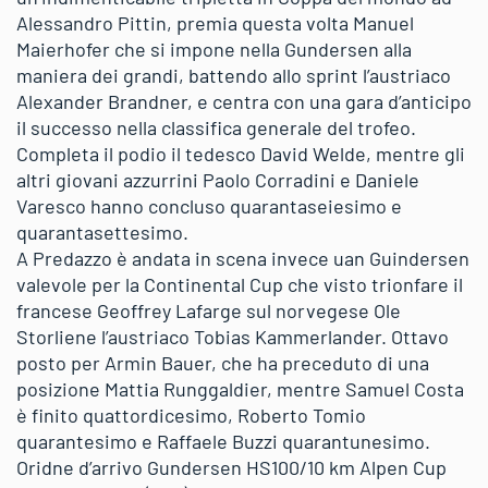
Alessandro Pittin, premia questa volta Manuel
Maierhofer che si impone nella Gundersen alla
maniera dei grandi, battendo allo sprint l’austriaco
Alexander Brandner, e centra con una gara d’anticipo
il successo nella classifica generale del trofeo.
Completa il podio il tedesco David Welde, mentre gli
altri giovani azzurrini Paolo Corradini e Daniele
Varesco hanno concluso quarantaseiesimo e
quarantasettesimo.
A Predazzo è andata in scena invece uan Guindersen
valevole per la Continental Cup che visto trionfare il
francese Geoffrey Lafarge sul norvegese Ole
Storliene l’austriaco Tobias Kammerlander. Ottavo
posto per Armin Bauer, che ha preceduto di una
posizione Mattia Runggaldier, mentre Samuel Costa
è finito quattordicesimo, Roberto Tomio
quarantesimo e Raffaele Buzzi quarantunesimo.
Oridne d’arrivo Gundersen HS100/10 km Alpen Cup