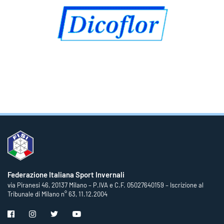
Federazione Italiana Sport Invernali
via Piranesi 46, 20137 Milano – P.IVA e C.F. 05027640159 – Iscrizione al
Tribunale di Milano n° 63, 11.12.2004