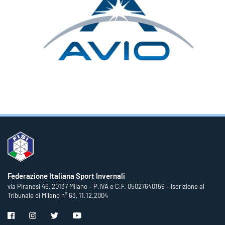
Federazione Italiana Sport Invernali
via Piranesi 46, 20137 Milano – P.IVA e C.F. 05027640159 – Iscrizione al
Tribunale di Milano n° 63, 11.12.2004