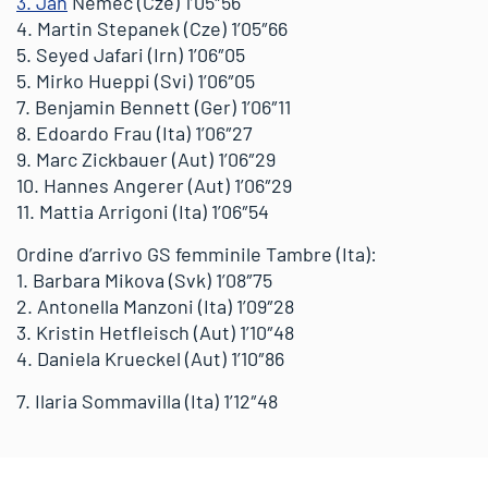
3. Jan
Nemec (Cze) 1’05″56
4. Martin Stepanek (Cze) 1’05″66
5. Seyed Jafari (Irn) 1’06″05
5. Mirko Hueppi (Svi) 1’06″05
7. Benjamin Bennett (Ger) 1’06″11
8. Edoardo Frau (Ita) 1’06″27
9. Marc Zickbauer (Aut) 1’06″29
10. Hannes Angerer (Aut) 1’06″29
11. Mattia Arrigoni (Ita) 1’06″54
Ordine d’arrivo GS femminile Tambre (Ita):
1. Barbara Mikova (Svk) 1’08″75
2. Antonella Manzoni (Ita) 1’09″28
3. Kristin Hetfleisch (Aut) 1’10″48
4. Daniela Krueckel (Aut) 1’10″86
7. Ilaria Sommavilla (Ita) 1’12″48