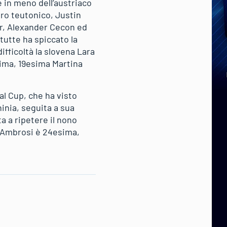
e in meno dell’austriaco
tro teutonico, Justin
der, Alexander Cecon ed
tutte ha spiccato la
fficoltà la slovena Lara
tima, 19esima Martina
al Cup, che ha visto
inia, seguita a sua
a a ripetere il nono
a Ambrosi è 24esima,