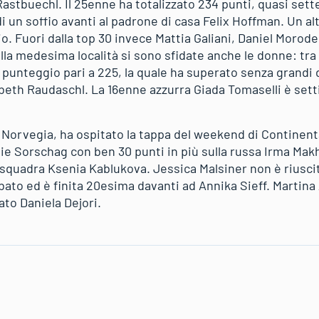
astbuechl. Il 25enne ha totalizzato 234 punti, quasi sett
i un soffio avanti al padrone di casa Felix Hoffman. Un al
io. Fuori dalla top 30 invece Mattia Galiani, Daniel Moro
a medesima località si sono sfidate anche le donne: tra 
unteggio pari a 225, la quale ha superato senza grandi di
sabeth Raudaschl. La 16enne azzurra Giada Tomaselli è set
n Norvegia, ha ospitato la tappa del weekend di Continent
ie Sorschag con ben 30 punti in più sulla russa Irma Makh
 squadra Ksenia Kablukova. Jessica Malsiner non è riuscit
abato ed è finita 20esima davanti ad Annika Sieff. Martin
to Daniela Dejori.