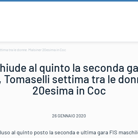
ttima tra le donne. Malsiner 20esima in Coc
iude al quinto la seconda ga
 Tomaselli settima tra le don
20esima in Coc
26 GENNAIO 2020
uso al quinto posto la seconda e ultima gara FIS maschi