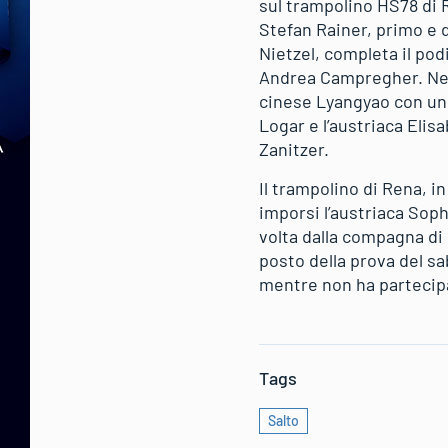
sul trampolino HS78 di R
Stefan Rainer, primo e d
Nietzel, completa il pod
Andrea Campregher. Nell
cinese Lyangyao con un p
Logar e l’austriaca Eli
Zanitzer.
Il trampolino di Rena, i
imporsi l’austriaca Soph
volta dalla compagna di
posto della prova del s
mentre non ha partecipa
Tags
Salto