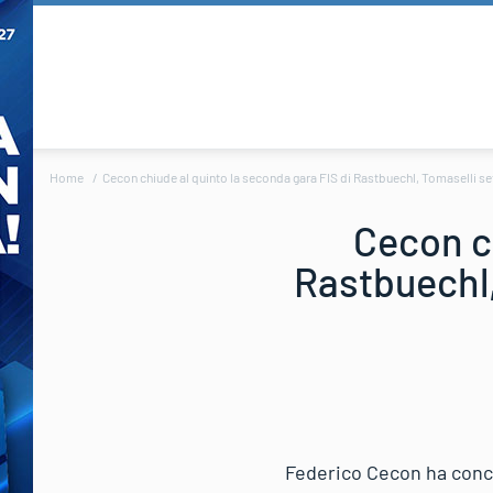
Home
Cecon chiude al quinto la seconda gara FIS di Rastbuechl, Tomaselli se
Cecon ch
Rastbuechl,
Federico Cecon ha concl