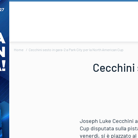
Home
Cecchini sesto in gara-2 a Park City per la North American Cup
Cecchini 
Joseph Luke Cecchini an
Cup disputata sulla pist
venerdì, si è piazzato a