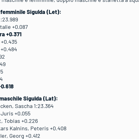
o femminile Sigulda (Let):
1:23.989
alie +0.087
ra +0.371
 +0.435
 +0.484
92
549
05
14
+0.618
 maschile Sigulda (Lat):
ecken, Sascha 1:23.364
 Juris +0.055
t, Tobias +0.226
ars Kalnins, Peteris +0.408
ler, Georg +0.412