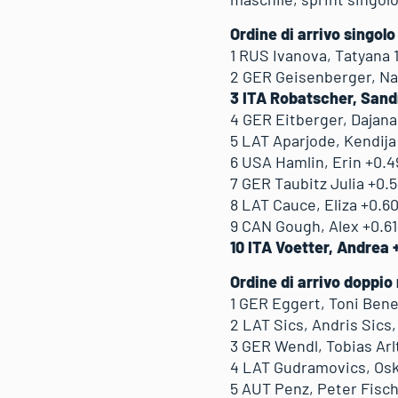
Ordine di arrivo singol
1 RUS Ivanova, Tatyana 
2 GER Geisenberger, Nat
3 ITA Robatscher, Sand
4 GER Eitberger, Dajana
5 LAT Aparjode, Kendija
6 USA Hamlin, Erin +0.4
7 GER Taubitz Julia +0.
8 LAT Cauce, Eliza +0.6
9 CAN Gough, Alex +0.6
10 ITA Voetter, Andrea 
Ordine di arrivo doppio
1 GER Eggert, Toni Ben
2 LAT Sics, Andris Sics,
3 GER Wendl, Tobias Arl
4 LAT Gudramovics, Osk
5 AUT Penz, Peter Fisch