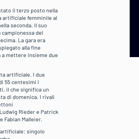
ato il terzo posto nella
 artificiale femminile al
ella seconda. Il suo
la campionessa del
ecima. La gara era
piegato alla fine
ta a mettere insieme due
 artificiale. I due
i 55 centesimi i
 il che significa un
a di domenica. I rivali
ettoni
o Ludwig Rieder e Patrick
 e Fabian Malleier.
rtificiale: singolo
adre.