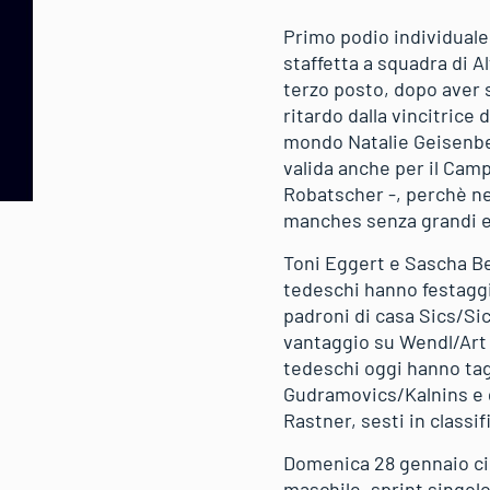
Primo podio individuale
staffetta a squadra di Al
terzo posto, dopo aver 
ritardo dalla vincitrice
mondo Natalie Geisenber
valida anche per il Camp
Robatscher -, perchè ne
manches senza grandi e
Toni Eggert e Sascha Ben
tedeschi hanno festaggi
padroni di casa Sics/S
vantaggio su Wendl/Art s
tedeschi oggi hanno tagl
Gudramovics/Kalnins e gl
Rastner, sesti in classif
Domenica 28 gennaio cinq
maschile, sprint singol