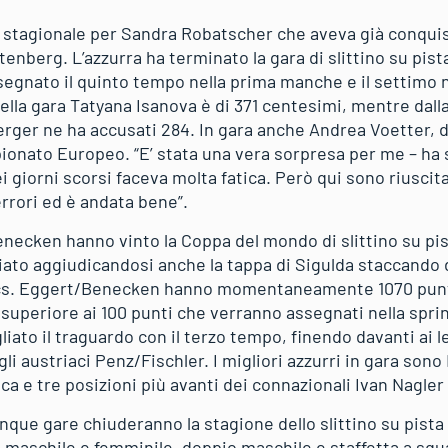
 stagionale per Sandra Robatscher che aveva già conquist
tenberg. L’azzurra ha terminato la gara di slittino su pista
segnato il quinto tempo nella prima manche e il settimo n
 della gara Tatyana Isanova è di 371 centesimi, mentre dal
ger ne ha accusati 284. In gara anche Andrea Voetter, d
ionato Europeo. “E’ stata una vera sorpresa per me – ha s
i giorni scorsi faceva molta fatica. Però qui sono riusci
rrori ed è andata bene”.
ecken hanno vinto la Coppa del mondo di slittino su pista
ato aggiudicandosi anche la tappa di Sigulda staccando d
ics. Eggert/Benecken hanno momentaneamente 1070 punti,
uperiore ai 100 punti che verranno assegnati nella sprint
iato il traguardo con il terzo tempo, finendo davanti ai l
i austriaci Penz/Fischler. I migliori azzurri in gara son
ica e tre posizioni più avanti dei connazionali Ivan Nagler
ue gare chiuderanno la stagione dello slittino su pista a
o maschile e femminile, doppio maschile e staffetta a squ