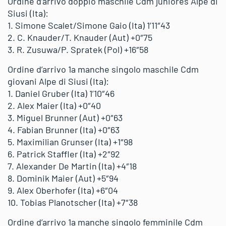
Ordine d’arrivo doppio maschile Cdm juniores Alpe di
Siusi (Ita):
1. Simone Scalet/Simone Gaio (Ita) 1’11″43
2. C. Knauder/T. Knauder (Aut) +0″75
3. R. Zusuwa/P. Spratek (Pol) +16″58
Ordine d’arrivo 1a manche singolo maschile Cdm
giovani Alpe di Siusi (Ita):
1. Daniel Gruber (Ita) 1’10″46
2. Alex Maier (Ita) +0″40
3. Miguel Brunner (Aut) +0″63
4. Fabian Brunner (Ita) +0″63
5. Maximilian Grunser (Ita) +1″98
6. Patrick Staffler (Ita) +2″92
7. Alexander De Martin (Ita) +4″18
8. Dominik Maier (Aut) +5″94
9. Alex Oberhofer (Ita) +6″04
10. Tobias Planotscher (Ita) +7″38
Ordine d’arrivo 1a manche singolo femminile Cdm