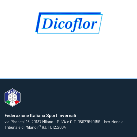
Federazione Italiana Sport Invernali
via Piranesi 46, 20137 Milano – P.IVA e C.F. 05027640159 – Iscrizione al
Tribunale di Milano n° 63, 11.12.2004