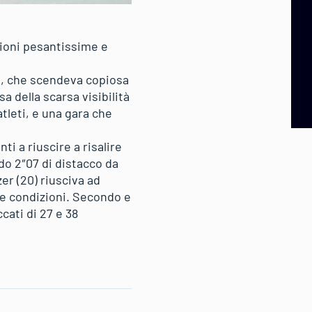
azioni pesantissime e
a, che scendeva copiosa
a della scarsa visibilità
tleti, e una gara che
i a riuscire a risalire
ndo 2″07 di distacco da
er (20) riusciva ad
le condizioni. Secondo e
cati di 27 e 38