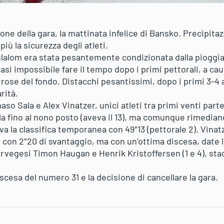
ione della gara, la mattinata infelice di Bansko. Precipit
iù la sicurezza degli atleti.
slalom era stata pesantemente condizionata dalla pioggi
si impossibile fare il tempo dopo i primi pettorali, a caus
trose del fondo. Distacchi pesantissimi, dopo i primi 3-4 a
rità.
 Sala e Alex Vinatzer, unici atleti tra primi venti partent
Sala fino al nono posto (aveva il 13), ma comunque rimedia
 la classifica temporanea con 49″13 (pettorale 2). Vinatz
o con 2″20 di svantaggio, ma con un’ottima discesa, date 
rvegesi Timon Haugan e Henrik Kristoffersen (1 e 4), stac
iscesa del numero 31 e la decisione di cancellare la gara.