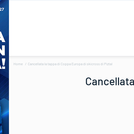
Home
Cancellata la tappa di Coppa Europa di skicross di Piztal
Cancellata