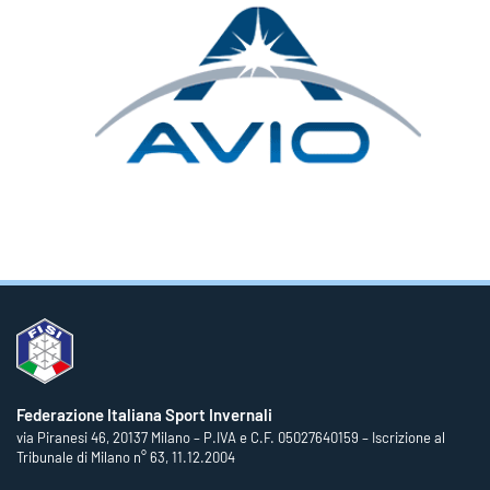
Federazione Italiana Sport Invernali
via Piranesi 46, 20137 Milano – P.IVA e C.F. 05027640159 – Iscrizione al
Tribunale di Milano n° 63, 11.12.2004