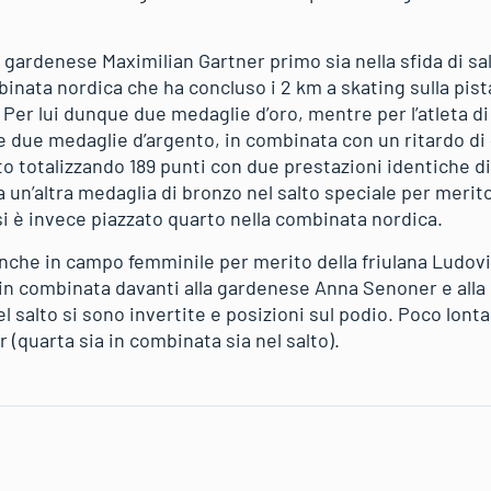
 gardenese Maximilian Gartner primo sia nella sfida di sa
inata nordica che ha concluso i 2 km a skating sulla pista 
. Per lui dunque due medaglie d’oro, mentre per l’atleta 
due medaglie d’argento, in combinata con un ritardo di 
lto totalizzando 189 punti con due prestazioni identiche di 
a un’altra medaglia di bronzo nel salto speciale per meri
si è invece piazzato quarto nella combinata nordica.
nche in campo femminile per merito della friulana Ludovi
 in combinata davanti alla gardenese Anna Senoner e all
 salto si sono invertite e posizioni sul podio. Poco lontan
 (quarta sia in combinata sia nel salto).