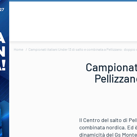
Home
Campionati italiani Under 13 di salto e combinata a Pellizzano: doppio 
Campionati
Pellizzan
Il Centro del salto di Pe
combinata nordica. Ed è 
dinamicità del Gs Monte 