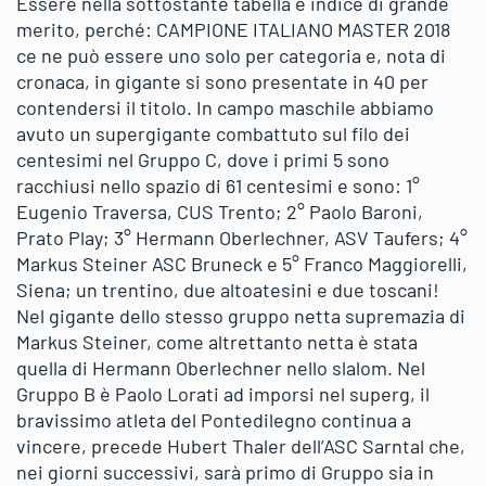
Essere nella sottostante tabella è indice di grande
merito, perché: CAMPIONE ITALIANO MASTER 2018
ce ne può essere uno solo per categoria e, nota di
cronaca, in gigante si sono presentate in 40 per
contendersi il titolo. In campo maschile abbiamo
avuto un supergigante combattuto sul filo dei
centesimi nel Gruppo C, dove i primi 5 sono
racchiusi nello spazio di 61 centesimi e sono: 1°
Eugenio Traversa, CUS Trento; 2° Paolo Baroni,
Prato Play; 3° Hermann Oberlechner, ASV Taufers; 4°
Markus Steiner ASC Bruneck e 5° Franco Maggiorelli,
Siena; un trentino, due altoatesini e due toscani!
Nel gigante dello stesso gruppo netta supremazia di
Markus Steiner, come altrettanto netta è stata
quella di Hermann Oberlechner nello slalom. Nel
Gruppo B è Paolo Lorati ad imporsi nel superg, il
bravissimo atleta del Pontedilegno continua a
vincere, precede Hubert Thaler dell’ASC Sarntal che,
nei giorni successivi, sarà primo di Gruppo sia in