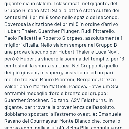
gigante sia in slalom. I classificati nel gigante, del
Gruppo B, sono stati 93 e la lotta è stata sul filo dei
centesimi, i primi 8 sono nello spazio del secondo.
Doverosa la citazione dei primi 5 in ordine d’arrivo:
Hubert Thaler, Guenther Plunger, Rudi Pittarello,
Paolo Felicetti e Roberto Siorpaes, assolutamente i
migliori d’Italia. Nello slalom sempre nel Gruppo B
una prova ciascuno per Hubert Thaler e Luca Novi,
però è Hubert a vincere la somma dei tempi e, per 13
centesimi, la spunta su Luca. Nel Gruppo A, quello
dei più giovani, in superg, assistiamo ad un pari
merito fra Gian Mauro Piantoni, Bergamo, Orezzo
Valseriana e Marzio Mattioli, Padova, Patavium Sci,
entrambi medaglia d’oro e bronzo del gruppo:
Guenther Stockner, Bolzano, ASV Feldthurns. In
gigante, per trovare la provenienza dell’assoluto,
dobbiamo spostarci all’estremo ovest, è: Emanuele
Ravano del Courmayeur Monte Bianco che, come lo
scorso anno, nella a lui più vicina Pila, conquista oro