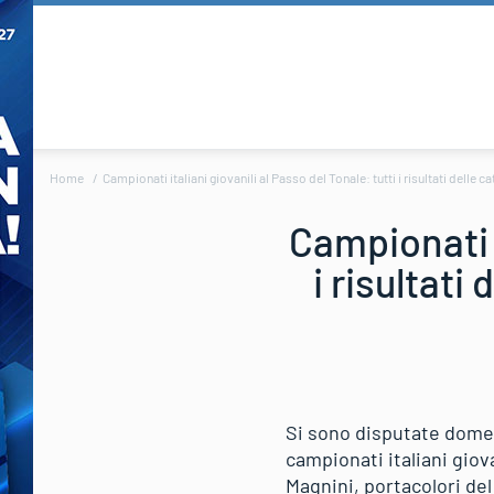
Home
Campionati italiani giovanili al Passo del Tonale: tutti i risultati delle c
Campionati i
i risultati
Si sono disputate domeni
campionati italiani giova
Magnini, portacolori del 