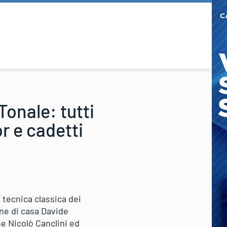
Tonale: tutti
or e cadetti
n tecnica classica dei
rone di casa Davide
se Nicolò Canclini ed