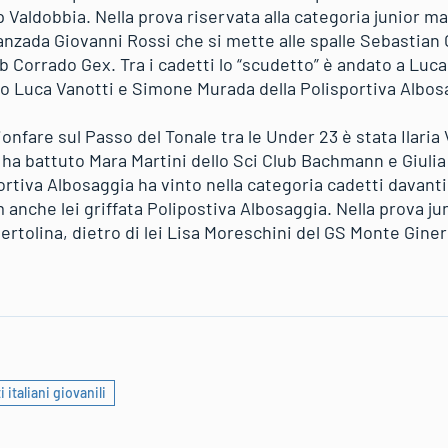
p Valdobbia. Nella prova riservata alla categoria junior m
 Lanzada Giovanni Rossi che si mette alle spalle Sebastian
b Corrado Gex. Tra i cadetti lo “scudetto” è andato a Luc
io Luca Vanotti e Simone Murada della Polisportiva Albos
onfare sul Passo del Tonale tra le Under 23 è stata Ilari
i ha battuto Mara Martini dello Sci Club Bachmann e Giul
portiva Albosaggia ha vinto nella categoria cadetti davanti
m anche lei griffata Polipostiva Albosaggia. Nella prova ju
rtolina, dietro di lei Lisa Moreschini del GS Monte Giner
italiani giovanili