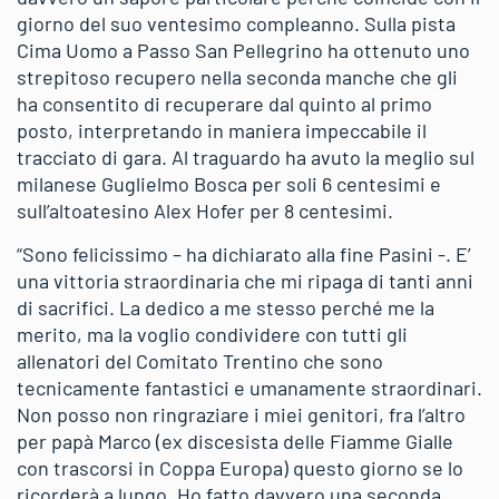
giorno del suo ventesimo compleanno. Sulla pista
Cima Uomo a Passo San Pellegrino ha ottenuto uno
strepitoso recupero nella seconda manche che gli
ha consentito di recuperare dal quinto al primo
posto, interpretando in maniera impeccabile il
tracciato di gara. Al traguardo ha avuto la meglio sul
milanese Guglielmo Bosca per soli 6 centesimi e
sull’altoatesino Alex Hofer per 8 centesimi.
“Sono felicissimo – ha dichiarato alla fine Pasini -. E’
una vittoria straordinaria che mi ripaga di tanti anni
di sacrifici. La dedico a me stesso perché me la
merito, ma la voglio condividere con tutti gli
allenatori del Comitato Trentino che sono
tecnicamente fantastici e umanamente straordinari.
Non posso non ringraziare i miei genitori, fra l’altro
per papà Marco (ex discesista delle Fiamme Gialle
con trascorsi in Coppa Europa) questo giorno se lo
ricorderà a lungo. Ho fatto davvero una seconda