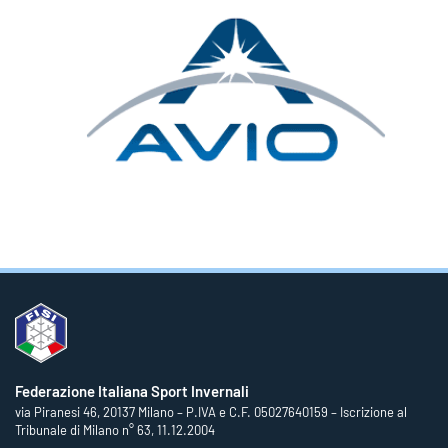
Federazione Italiana Sport Invernali
via Piranesi 46, 20137 Milano – P.IVA e C.F. 05027640159 – Iscrizione al
Tribunale di Milano n° 63, 11.12.2004