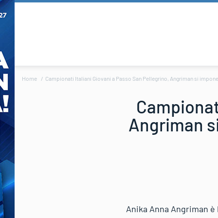
Home
Campionati Italiani Giovani a Passo San Pellegrino, Angriman si impone 
Campionati
Angriman si
Anika Anna Angriman è l