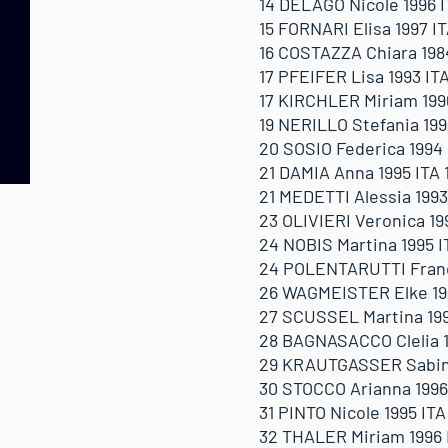
14 DELAGO Nicole 1996 IT
15 FORNARI Elisa 1997 IT
16 COSTAZZA Chiara 1984 
17 PFEIFER Lisa 1993 ITA
17 KIRCHLER Miriam 1996 
19 NERILLO Stefania 1995
20 SOSIO Federica 1994 I
21 DAMIA Anna 1995 ITA 1
21 MEDETTI Alessia 1993 
23 OLIVIERI Veronica 199
24 NOBIS Martina 1995 IT
24 POLENTARUTTI Frances
26 WAGMEISTER Elke 1994
27 SCUSSEL Martina 1996 
28 BAGNASACCO Clelia 19
29 KRAUTGASSER Sabine 1
30 STOCCO Arianna 1996 
31 PINTO Nicole 1995 ITA 
32 THALER Miriam 1996 IT