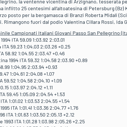
egrino, la ventenne vicentina di Arzignano, tesserata pe
 inflitto 25 centesimi all’altoatesina di Petersburg (Bz) 
zo posto per la bergamasca di Branzi Roberta Midali (Sci
. Rimangono fuori dal podio Valentina Cillara Rossi, Ida G
nile Campionati Italiani Giovani Passo San Pellegrino (It
994 ITA 59.09 1:03.92 2:03.01
 ITA 59.23 1:04.03 2:03.26 +0.25
A 58.92 1:04.55 2:03.47 +0.46
na 1994 ITA 59.32 1:04.58 2:03.90 +0.89
58.99 1:04.95 2:03.94 +0.93
9.47 1:04.61 2:04.08 +1.07
 59.52 1:04.58 2:04.10 +1.09
0.15 1:03.97 2:04.12 +1.11
TA 59.45 1:05.09 2:04.54 +1.53
TA 1:01.02 1:03.53 2:04.55 +1.54
95 ITA 1:01.41 1:03.36 2:04.77 +1.76
6 ITA 1:01.63 1:03.50 2:05.13 +2.12
993 ITA 1:01.28 1:03.98 2:05.26 +2.25