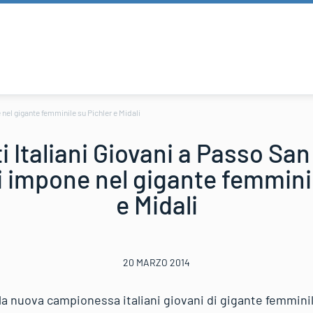
nel gigante femminile su Pichler e Midali
 Italiani Giovani a Passo San 
 impone nel gigante femminil
e Midali
20 MARZO 2014
a nuova campionessa italiani giovani di gigante femminil