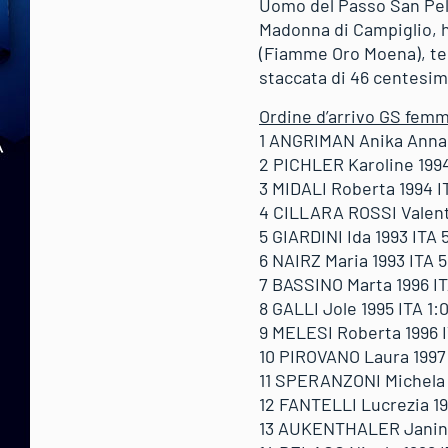
Uomo del Passo San Pell
Madonna di Campiglio, ha
(Fiamme Oro Moena), ter
staccata di 46 centesimi
Ordine d’arrivo GS femmi
1 ANGRIMAN Anika Anna 1
2 PICHLER Karoline 1994
3 MIDALI Roberta 1994 IT
4 CILLARA ROSSI Valenti
5 GIARDINI Ida 1993 ITA 
6 NAIRZ Maria 1993 ITA 5
7 BASSINO Marta 1996 ITA
8 GALLI Jole 1995 ITA 1:0
9 MELESI Roberta 1996 I
10 PIROVANO Laura 1997 I
11 SPERANZONI Michela 19
12 FANTELLI Lucrezia 199
13 AUKENTHALER Janine 1