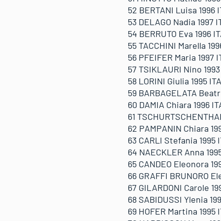
52 BERTANI Luisa 1996 IT
53 DELAGO Nadia 1997 IT
54 BERRUTO Eva 1996 ITA 
55 TACCHINI Marella 1996
56 PFEIFER Maria 1997 IT
57 TSIKLAURI Nino 1993 
58 LORINI Giulia 1995 ITA
59 BARBAGELATA Beatrice
60 DAMIA Chiara 1996 ITA
61 TSCHURTSCHENTHALER 
62 PAMPANIN Chiara 1995
63 CARLI Stefania 1995 I
64 NAECKLER Anna 1995 I
65 CANDEO Eleonora 1996 
66 GRAFFI BRUNORO Elena
67 GILARDONI Carole 1996
68 SABIDUSSI Ylenia 1995
69 HOFER Martina 1995 IT