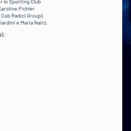
r lo Sporting Club
Karoline Pichler
 Cub Radici Group),
iardini e Maria Nairz.
a):