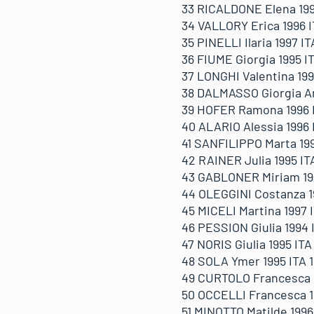
33 RICALDONE Elena 1996 
34 VALLORY Erica 1996 IT
35 PINELLI Ilaria 1997 IT
36 FIUME Giorgia 1995 IT
37 LONGHI Valentina 1996 
38 DALMASSO Giorgia And
39 HOFER Ramona 1996 ITA
40 ALARIO Alessia 1996 I
41 SANFILIPPO Marta 1995
42 RAINER Julia 1995 ITA
43 GABLONER Miriam 1996
44 OLEGGINI Costanza 199
45 MICELI Martina 1997 I
46 PESSION Giulia 1994 I
47 NORIS Giulia 1995 ITA 
48 SOLA Ymer 1995 ITA 1:
49 CURTOLO Francesca 19
50 OCCELLI Francesca 199
51 MINOTTO Matilde 1996 