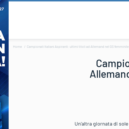
Home
Campionati Italiani Aspiranti: ultimi titoli ad Allemand nel GS femmini
Campion
Allemand
Un’altra giornata di sol