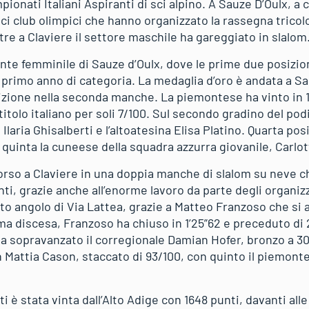
ionati Italiani Aspiranti di sci alpino. A Sauze D’Oulx, a 
ci club olimpici che hanno organizzato la rassegna tricolore
re a Claviere il settore maschile ha gareggiato in slalom
nte femminile di Sauze d’Oulx, dove le prime due posizio
 primo anno di categoria. La medaglia d’oro è andata a S
zione nella seconda manche. La piemontese ha vinto in 1
 titolo italiano per soli 7/100. Sul secondo gradino del pod
Ilaria Ghisalberti e l’altoatesina Elisa Platino. Quarta pos
 e quinta la cuneese della squadra azzurra giovanile, Carlot
orso a Claviere in una doppia manche di slalom su neve ch
i, grazie anche all’enorme lavoro da parte degli organiz
to angolo di Via Lattea, grazie a Matteo Franzoso che si 
ma discesa, Franzoso ha chiuso in 1’25”62 e preceduto di 
a sopravanzato il corregionale Damian Hofer, bronzo a 3
on Mattia Cason, staccato di 93/100, con quinto il piemon
i è stata vinta dall’Alto Adige con 1648 punti, davanti alle