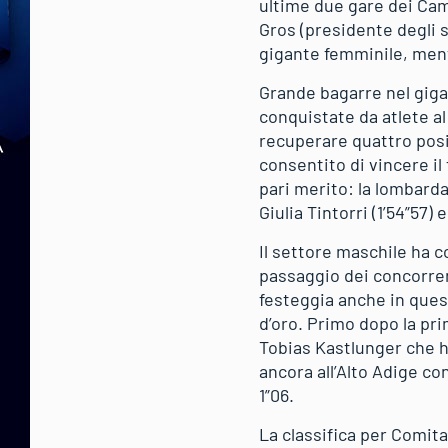
ultime due gare dei Camp
Gros (presidente degli s
gigante femminile, ment
Grande bagarre nel giga
conquistate da atlete al
recuperare quattro posi
consentito di vincere il
pari merito: la lombarda 
Giulia Tintorri (1’54”57)
Il settore maschile ha c
passaggio dei concorrent
festeggia anche in ques
d’oro. Primo dopo la pri
Tobias Kastlunger che h
ancora all’Alto Adige c
1”06.
La classifica per Comitat