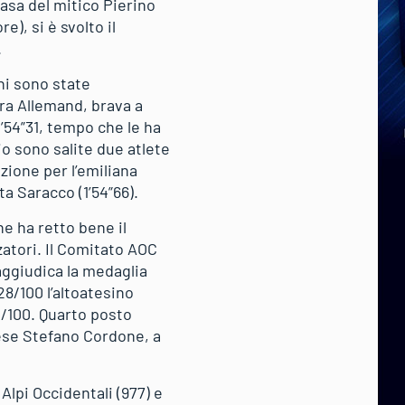
casa del mitico Pierino
), si è svolto il
.
ni sono state
ara Allemand, brava a
’54”31, tempo che le ha
io sono salite due atlete
izione per l’emiliana
ta Saracco (1’54”66).
e ha retto bene il
zatori. Il Comitato AOC
aggiudica la medaglia
28/100 l’altoatesino
0/100. Quarto posto
tese Stefano Cordone, a
 Alpi Occidentali (977) e