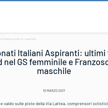
le e Franzoso nello SL maschile
ati Italiani Aspiranti: ultimi t
 nel GS femminile e Franzoso
maschile
10 MARZO 2017
e e caldo sulle piste della Via Lattea, comprensori sciisti