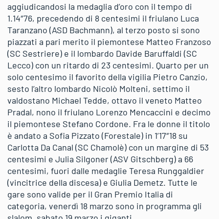
aggiudicandosi la medaglia d’oro con il tempo di
1.14″76, precedendo di 8 centesimi il friulano Luca
Taranzano (ASD Bachmann), al terzo posto si sono
piazzati a pari merito il piemontese Matteo Franzoso
(SC Sestriere) e il lombardo Davide Baruffaldi (SC
Lecco) con un ritardo di 23 centesimi. Quarto per un
solo centesimo il favorito della vigilia Pietro Canzio,
sesto l’altro lombardo Nicolò Molteni, settimo il
valdostano Michael Tedde, ottavo il veneto Matteo
Pradal, nono il friulano Lorenzo Mencaccini e decimo
il piemontese Stefano Cordone. Fra le donne il titolo
è andato a Sofia Pizzato (Forestale) in 1’17″18 su
Carlotta Da Canal (SC Chamolè) con un margine di 53
centesimi e Julia Silgoner (ASV Gitschberg) a 66
centesimi, fuori dalle medaglie Teresa Runggaldier
(vincitrice della discesa) e Giulia Demetz. Tutte le
gare sono valide per il Gran Premio Italia di
categoria, venerdì 18 marzo sono in programma gli
slalom, sabato 19 marzo i giganti.