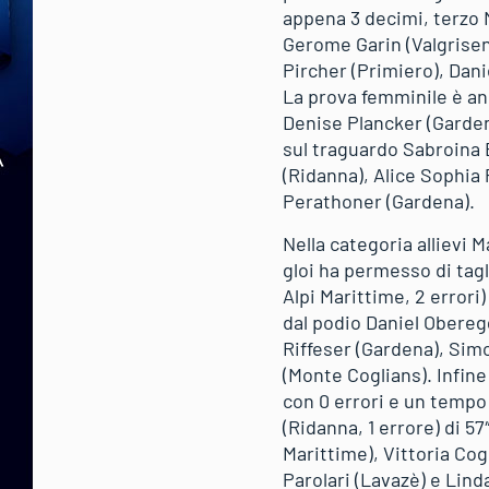
appena 3 decimi, terzo M
Gerome Garin (Valgrisen
Pircher (Primiero), Dani
La prova femminile è and
Denise Plancker (Gardena
sul traguardo Sabroina 
(Ridanna), Alice Sophia 
Perathoner (Gardena).
Nella categoria allievi 
gloi ha permesso di tagl
Alpi Marittime, 2 errori)
dal podio Daniel Oberegg
Riffeser (Gardena), Sim
(Monte Coglians). Infine
con 0 errori e un tempo 
(Ridanna, 1 errore) di 5
Marittime), Vittoria Cogi
Parolari (Lavazè) e Lind