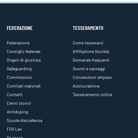
FEDERAZIONE
TESSERAMENTO
Federazione
Come tesserarsi
Consiglio federale
Affiliazione Società
Organi di giustizia
Domande frequenti
Safeguarding
Sconti e vantaggi
Commissioni
Convenzioni skipass
Comitati regionali
Assicurazione
Contatti
Tesseramento online
Cenni storici
Antidoping
Scuole d'eccellenza
FISI Lex
Sponsor