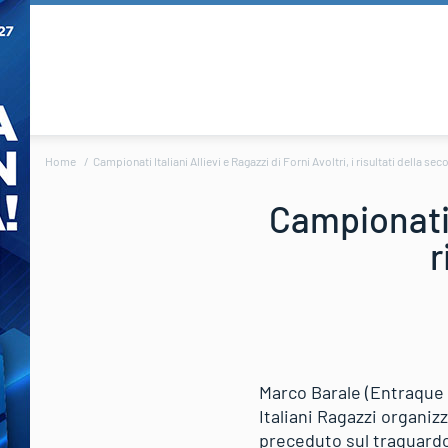
Home
Campionati Italiani Allievi e Ragazzi di Forni Avoltri, i risultati della se
Campionati I
r
Marco Barale (Entraque 
Italiani Ragazzi organiz
preceduto sul traguardo 