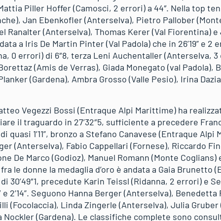
attia Piller Hoffer (Camosci, 2 errori) a 44″. Nella top te
che), Jan Ebenkofler (Anterselva), Pietro Pallober (Mont
el Ranalter (Anterselva), Thomas Kerer (Val Fiorentina) e 
ata a Iris De Martin Pinter (Val Padola) che in 26’19” e 2 
, 0 errori) di 6″8, terza Leni Auchentaller (Anterselva, 3 
Borettaz (Amis de Verras), Giada Monegato (val Padola), 
Planker (Gardena), Ambra Grosso (Valle Pesio), Irina Dazian
Matteo Vegezzi Bossi (Entraque Alpi Marittime) ha realizza
iare il traguardo in 27’32″5, sufficiente a precedere Fra
 di quasi 1’11”, bronzo a Stefano Canavese (Entraque Alpi M
er (Anterselva), Fabio Cappellari (Fornese), Riccardo Fin
one De Marco (Godioz), Manuel Romann (Monte Coglians) e
 fra le donne la medaglia d’oro è andata a Gaia Brunetto 
di 30’49″1, precedute Karin Teissl (Ridanna, 2 errori) e S
7″ e 2’14”. Seguono Hanna Berger (Anterselva), Benedetta F
lli (Focolaccia), Linda Zingerle (Anterselva), Julia Gruber
a Nockler (Gardena). Le classifiche complete sono consulta