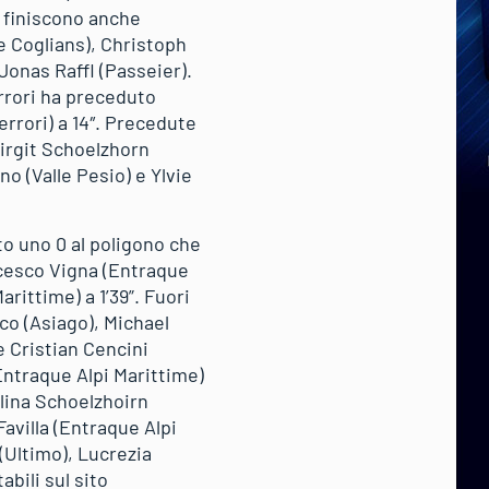
n finiscono anche
e Coglians), Christoph
Jonas Raffl (Passeier).
errori ha preceduto
errori) a 14″. Precedute
Birgit Schoelzhorn
o (Valle Pesio) e Ylvie
to uno 0 al poligono che
ncesco Vigna (Entraque
arittime) a 1’39”. Fuori
co (Asiago), Michael
 Cristian Cencini
(Entraque Alpi Marittime)
elina Schoelzhoirn
avilla (Entraque Alpi
 (Ultimo), Lucrezia
bili sul sito