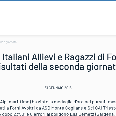
conda giornata
taliani Allievi e Ragazzi di For
isultati della seconda giorna
31 GENNAIO 2016
Alpi marittime) ha vinto la medaglia d’oro nel pursuit ma
zati a Forni Avoltri da ASD Monte Coglians e Sci CAI Triest
dopo 23’50” e 0 errori al poligono Elia Demetz (Gardena, 0