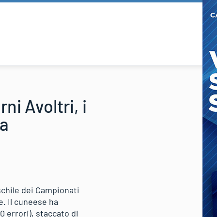
ni Avoltri, i
ta
schile dei Campionati
e. Il cuneese ha
 errori), staccato di