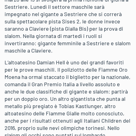
Sestriere. Lunedì il settore maschile sarà
impegnato nel gigante a Sestriere che si correrà
sulla spettacolare pista Sises 2, le donne invece
saranno a Claviere (pista Gialla Bis) per la prova di
slalom. Nella giornata di martedì i ruoli si
invertiranno: gigante femminile a Sestriere e slalom
maschile a Claviere.
L’altoatesino Damian Hell è uno dei grandi favoriti
per le prove maschili. Il poliziotto delle Fiamme Oro
Moena ha ormai staccato il biglietto per la nazionale,
comanda il Gran Premio Italia a livello assoluto e
anche le due classifiche di gigante e slalom: partirà
per un doppio oro. Un altro gigantista che punta al
metallo più pregiato è Tobias Kastlunger, altro
altoatesino delle Fiamme Gialle molto conosciuto,
anche per i risultati ottenuti agli Italiani Children del
2016, proprio sulle nevi olimpiche torinesi. Nello
slalom gli occhi sono puntati sul lombardo