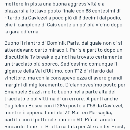
mettere in pista una buona aggressività e a
piazzarsi all’ottavo posto finale con 88 centesimi di
ritardo da Caviezel a poco più di 3 decimi dal podio,
che il campione di Gais sente un po’ più vicino dopo
la gara odierna.
Buono il rientro di Dominik Paris, dal quale non ci si
attendevano certo miracoli. Paris è partito dopo un
discutibile Tv break e quindi ha trovato certamente
un tracciato più sporco. Sedicesimo comunque il
gigante della Val d’Ultimo, con 1″12 di ritardo dal
vincitore, ma con la consapevolezza di avere grandi
margini di miglioramento. Diciannovesimo posto per
Emanuele Buzzi, molto buono nella parte alta del
tracciato e poi vittima di un errore. A punti anche
Guglielmo Bosca con il 28/o posto a 1″56 da Caviezel,
mentre è appena fuori dai 30 Matteo Marsaglia,
partito con il pettorale numero 50. Più attardato
Riccardo Tonetti. Brutta caduta per Alexander Prast,