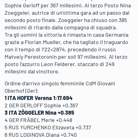
Sophie Gerloff per 367 millesimi. Al terzo Posto Nina
Zoeggeler, autrice di un’ottima gara ad un passo dal
secondo posto finale. Zoeggeler ha chiuso con 385
millesimi di ritardo dalla compagna di squadra.
Tra gli uomini la vittoria è rimasta in casa Germania
grazie a Florian Mueller, che ha tagliato il traguardo
con il tempo di 1’22<2874, precedendo il russo
Matveiy Perestoronin per soli 97 millesimi. Al terzo
posto l’azzurro Leon Felderer, staccato di 249
millesimi dal vincitore.
Ordine d’arrivo singolo femminile CdM Giovani
Oberhof (Ger):
1 ITA HOFER Verena 1:17.694
2 GER GERLOFF Sophie +0.367
3 ITA ZÖGGELER Nina +0.385
4 GER FRÄBEL Merle +0.448
5 RUS YURCHENKO Elizaveta +0.737
6 RUS LOGINOVA Diana +0.740