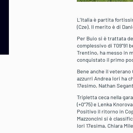
L’Italia è partita fortis
(Cze). Il merito è di Da
Per Buio si è trattata d
complessivo di 1’09”91 
Trentino, ha messo in m
conquistato il primo pod
Bene anche il veterano G
azzurri Andrea Iori ha 
17esimo, Nathan Segant
Tripletta ceca nella gar
(+0”75) e Lenka Knorova (
Positivo il ritorno in C
Mazzoncini si è classifi
Iori 17esima, Chiara Mi