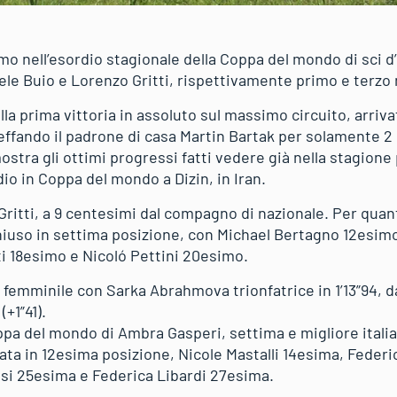
simo nell’esordio stagionale della Coppa del mondo di sci d
niele Buio e Lorenzo Gritti, rispettivamente primo e terzo
ella prima vittoria in assoluto sul massimo circuito, arriv
beffando il padrone di casa Martin Bartak per solamente 2
ostra gli ottimi progressi fatti vedere già nella stagion
io in Coppa del mondo a Dizin, in Iran.
ritti, a 9 centesimi dal compagno di nazionale. Per quanto
chiuso in settima posizione, con Michael Bertagno 12esim
i 18esimo e Nicoló Pettini 20esimo.
a femminile con Sarka Abrahmova trionfatrice in 1’13”94, 
+1”41).
oppa del mondo di Ambra Gasperi, settima e migliore itali
cata in 12esima posizione, Nicole Mastalli 14esima, Federi
lesi 25esima e Federica Libardi 27esima.