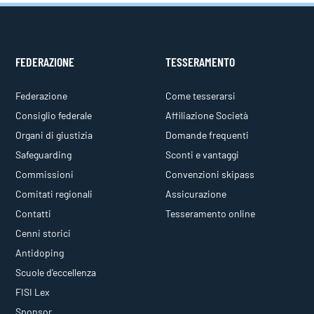
FEDERAZIONE
TESSERAMENTO
Federazione
Come tesserarsi
Consiglio federale
Affiliazione Società
Organi di giustizia
Domande frequenti
Safeguarding
Sconti e vantaggi
Commissioni
Convenzioni skipass
Comitati regionali
Assicurazione
Contatti
Tesseramento online
Cenni storici
Antidoping
Scuole d'eccellenza
FISI Lex
Sponsor