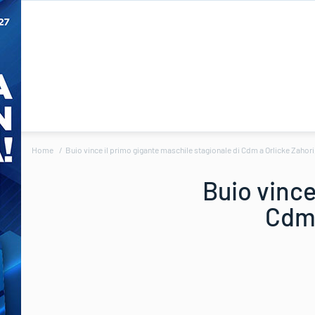
Home
Buio vince il primo gigante maschile stagionale di Cdm a Orlicke Zahori,
Buio vince
Cdm 