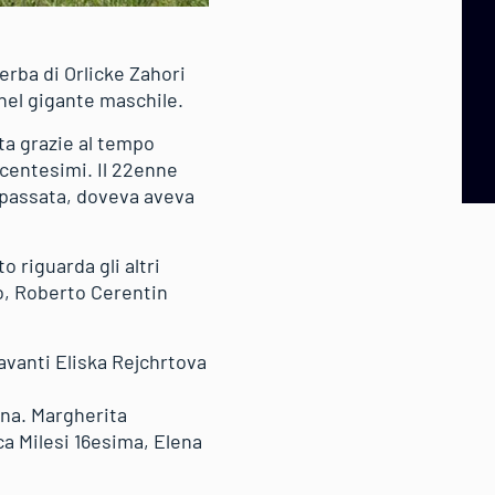
’erba di Orlicke Zahori
 nel gigante maschile.
ata grazie al tempo
 centesimi. Il 22enne
e passata, doveva aveva
 riguarda gli altri
o, Roberto Cerentin
davanti Eliska Rejchrtova
ana. Margherita
ca Milesi 16esima, Elena