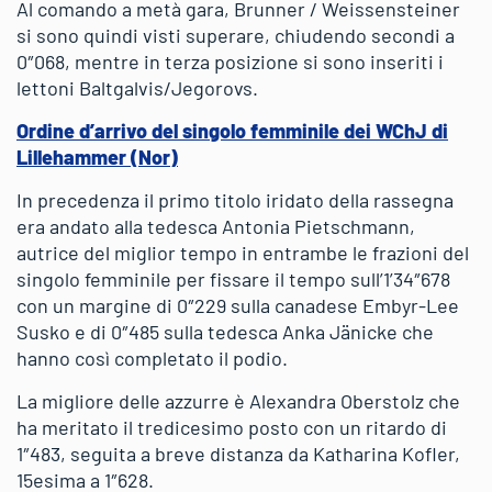
Al comando a metà gara, Brunner / Weissensteiner
si sono quindi visti superare, chiudendo secondi a
0″068, mentre in terza posizione si sono inseriti i
lettoni Baltgalvis/Jegorovs.
Ordine d’arrivo del singolo femminile dei WChJ di
Lillehammer (Nor)
In precedenza il primo titolo iridato della rassegna
era andato alla tedesca Antonia Pietschmann,
autrice del miglior tempo in entrambe le frazioni del
singolo femminile per fissare il tempo sull’1’34″678
con un margine di 0″229 sulla canadese Embyr-Lee
Susko e di 0″485 sulla tedesca Anka Jänicke che
hanno così completato il podio.
La migliore delle azzurre è Alexandra Oberstolz che
ha meritato il tredicesimo posto con un ritardo di
1″483, seguita a breve distanza da Katharina Kofler,
15esima a 1″628.