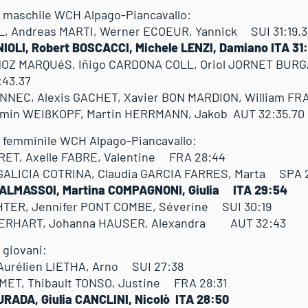
ta maschile WCH Alpago-Piancavallo:
L, Andreas MARTI, Werner ECOEUR, Yannick SUI 31:1
IOLI, Robert BOSCACCI, Michele LENZI, Damiano ITA 31
OZ MARQUéS, Iñigo CARDONA COLL, Oriol JORNET BURGA
1:43.37
ENNEC, Alexis GACHET, Xavier BON MARDION, William F
Armin WEIßKOPF, Martin HERRMANN, Jakob AUT 32:35.7
ta femminile WCH Alpago-Piancavallo:
ARET, Axelle FABRE, Valentine FRA 28:44
 GALICIA COTRINA, Claudia GARCIA FARRES, Marta SPA 
VALMASSOI, Martina COMPAGNONI, Giulia ITA 29:54
TER, Jennifer PONT COMBE, Séverine SUI 30:19
 ERHART, Johanna HAUSER, Alexandra AUT 32:43
 giovani:
 Aurélien LIETHA, Arno SUI 27:38
ET, Thibault TONSO, Justine FRA 28:31
URADA, Giulia CANCLINI, Nicolò ITA 28:50