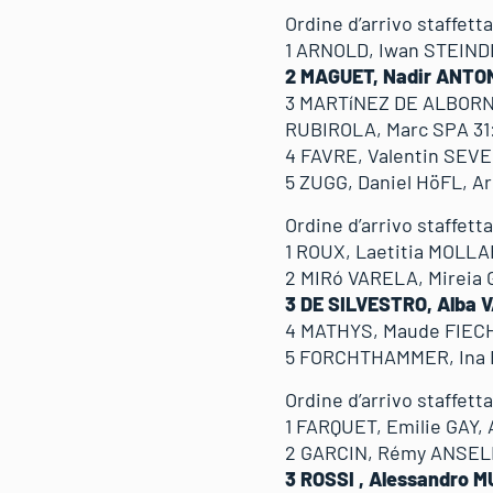
Ordine d’arrivo staffet
1 ARNOLD, Iwan STEIND
2 MAGUET, Nadir ANTON
3 MARTíNEZ DE ALBORN
RUBIROLA, Marc SPA 3
4 FAVRE, Valentin SEV
5 ZUGG, Daniel HöFL, 
Ordine d’arrivo staffet
1 ROUX, Laetitia MOLL
2 MIRó VARELA, Mireia
3 DE SILVESTRO, Alba 
4 MATHYS, Maude FIECH
5 FORCHTHAMMER, Ina
Ordine d’arrivo staffetta
1 FARQUET, Emilie GAY,
2 GARCIN, Rémy ANSELM
3 ROSSI , Alessandro M