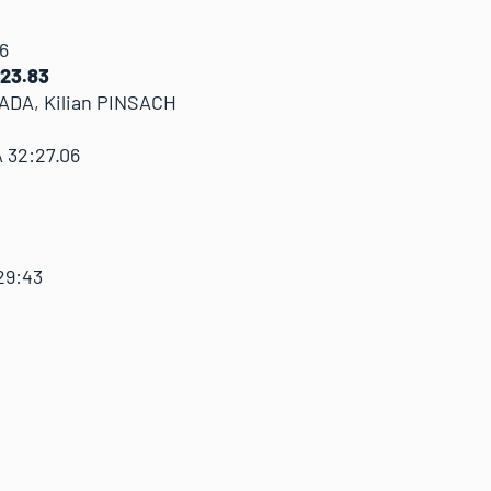
9.36
:23.83
DA, Kilian PINSACH
RA 32:27.06
0
29:43