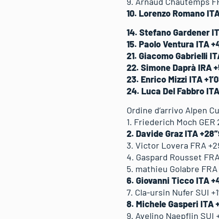
9. Arnaud Chautemps F
10. Lorenzo Romano ITA
14. Stefano Gardener I
15. Paolo Ventura ITA +
21. Giacomo Gabrielli IT
22. Simone Daprà IRA 
23. Enrico Mizzi ITA +1’
24. Luca Del Fabbro ITA
Ordine d’arrivo Alpen Cu
1. Friederich Moch GER 
2. Davide Graz ITA +28″
3. Victor Lovera FRA +2
4. Gaspard Rousset FRA
5. mathieu Golabre FRA
6. Giovanni Ticco ITA 
7. Cla-ursin Nufer SUI +1
8. Michele Gasperi ITA +
9. Avelino Naepflin SUI +