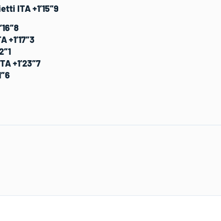
etti ITA +1’15″9
1’16″8
A +1’17″3
2″1
TA +1’23″7
1″6