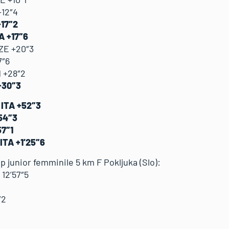
+12″4
+17″2
A +17″6
ZE +20″3
7″6
N +28″2
+30″3
e ITA +52″3
+54″3
57″1
ITA +1’25″6
p junior femminile 5 km F Pokljuka (Slo):
12’57″5
″2