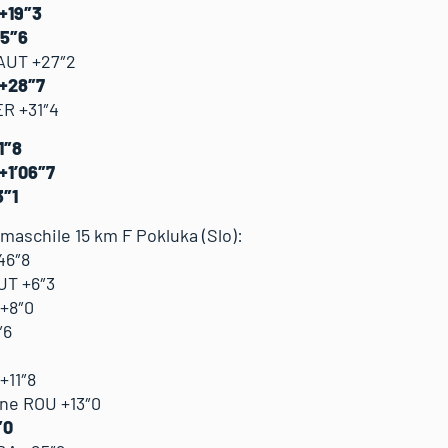
 +19″3
25″6
 AUT +27″2
 +28″7
ER +31″4
1″8
+1’06″7
3″1
maschile 15 km F Pokluka (Slo):
46″8
UT +6″3
 +8″0
″6
+11″8
ene ROU +13″0
″0