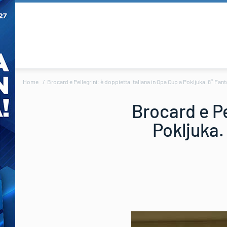
Home
Brocard e Pellegrini: è doppietta italiana in Opa Cup a Pokljuka. 8° Fanton 
Brocard e Pe
Pokljuka. 