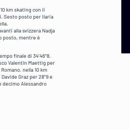
 10 km skating con il
i. Sesto posto per Ilaria
lla.
avanti alla svizzera Nadja
to posto, mentre è
empo finale di 34’46″8.
esco Valentin Maettig per
o Romano. nella 10 km
o Davide Graz per 28″9 e
i e decimo Alessandro