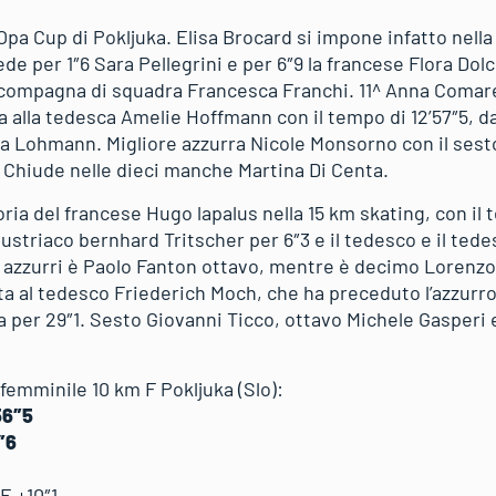
Opa Cup di Pokljuka. Elisa Brocard si impone infatto nella
de per 1″6 Sara Pellegrini e per 6″9 la francese Flora Dolc
a compagna di squadra Francesca Franchi. 11^ Anna Comare
 va alla tedesca Amelie Hoffmann con il tempo di 12’57″5, d
isa Lohmann. Migliore azzurra Nicole Monsorno con il ses
 Chiude nelle dieci manche Martina Di Centa.
ria del francese Hugo lapalus nella 15 km skating, con il t
ustriaco bernhard Tritscher per 6″3 e il tedesco e il ted
li azzurri è Paolo Fanton ottavo, mentre è decimo Lorenz
data al tedesco Friederich Moch, che ha preceduto l’azzurr
ra per 29″1. Sesto Giovanni Ticco, ottavo Michele Gasper
femminile 10 km F Pokljuka (Slo):
56″5
″6
E +10″1