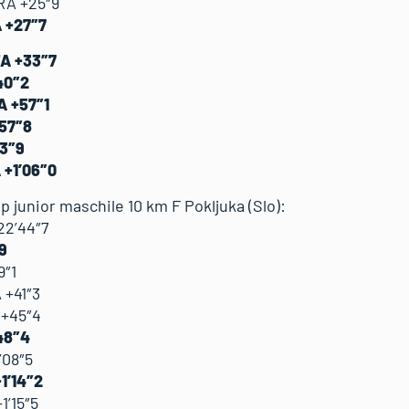
RA +25″9
 +27″7
TA +33″7
40″2
A +57″1
+57″8
03″9
 +1’06″0
p junior maschile 10 km F Pokljuka (Slo):
22’44″7
9
9″1
 +41″3
 +45″4
+48″4
’08″5
1’14″2
1’15″5