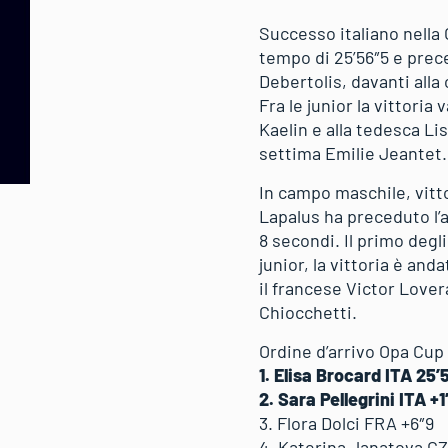
Successo italiano nella 
tempo di 25’56″5 e prece
Debertolis, davanti all
Fra le junior la vittoria
Kaelin e alla tedesca L
settima Emilie Jeantet.
In campo maschile, vitto
Lapalus ha preceduto l’a
8 secondi. Il primo deg
junior, la vittoria è an
il francese Victor Love
Chiocchetti.
Ordine d’arrivo Opa Cup 
1. Elisa Brocard ITA 25’
2. Sara Pellegrini ITA +1
3. Flora Dolci FRA +6″9
4. Katerina Janatova CZ