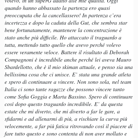
volevo, in un superG adatto alle mie qualità. Oggi
quando hanno abbassato la partenza ero quasi
preoccupata che la cancellassero! In partenza c’era
incertezza e dopo la caduta della Gut, che sembra star
bene fortunatamente, mantenere la concentrazione è
stato anche più difficile. Ho attaccato il traguardo a
tutta, mettendo tutto quello che avevo perché volevo
essere veramente veloce. Battere il risultato di Deborah
Compagnoni è incredibile anche perché lei aveva Mauro
Sbardellotto, che è il mio skiman attuale, e penso sia una
bellissima cosa che ci unisce. E’ stata una grande atleta
e spero di continuare a vincere. Non sono sola, nel team
Italia ci sono tante ragazze che possono vincere tanto
come Sofia Goggia e Marta Bassino. Spero di continuare
così dopo questo traguardo incredibile. E’ da questa
estate che mi diverto, che mi diverto a far le gare, a
sfidarmi e ad allenarmi di più, a rischiare la curva più
velocemente, a far più fatica ritrovando così il piacere di
fare tutto questo e sono contenta di non aver mollato e