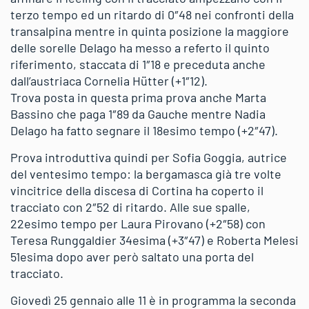
terzo tempo ed un ritardo di 0″48 nei confronti della
transalpina mentre in quinta posizione la maggiore
delle sorelle Delago ha messo a referto il quinto
riferimento, staccata di 1″18 e preceduta anche
dall’austriaca Cornelia Hütter (+1″12).
Trova posta in questa prima prova anche Marta
Bassino che paga 1″89 da Gauche mentre Nadia
Delago ha fatto segnare il 18esimo tempo (+2″47).
Prova introduttiva quindi per Sofia Goggia, autrice
del ventesimo tempo: la bergamasca già tre volte
vincitrice della discesa di Cortina ha coperto il
tracciato con 2″52 di ritardo. Alle sue spalle,
22esimo tempo per Laura Pirovano (+2″58) con
Teresa Runggaldier 34esima (+3″47) e Roberta Melesi
51esima dopo aver però saltato una porta del
tracciato.
Giovedì 25 gennaio alle 11 è in programma la seconda