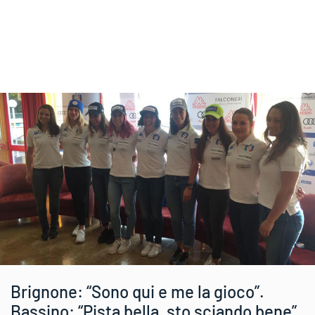
Brignone: “Sono qui e me la gioco”.
Bassino: “Pista bella, sto sciando bene”