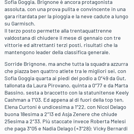
Sofia Goggia, Brignone è ancora protagonista
assoluta, con una prova pulita e convincente in una
gara ritardata per la pioggia e la neve cadute a lungo
su Garmisch.
Il terzo posto permette alla trentaquattrenne
valdostana di chiudere il mese di gennaio con tre
vittorie ed altrettanti terzi posti, risultati che la
mantengono leader della classifica generale.
Sorride Brignone, ma anche tutta la squadra azzurra
che piazza ben quattro atlete tra le migliori sei, con
Sofia Goggia quarta ai piedi del podio a 0″49 da Gut,
tallonata da Laura Pirovano, quinta a 0″77 e da Marta
Bassino, sesta a braccetto con la statunitense Keely
Cashman a 1″03. Ed appena al di fuori della top ten,
Elena Curtoni è undicesima a 1″22, con Nicol Delago
buona 18esima a 2″13 ed Asja Zenere che chiude
25esima a 2″33. Più staccate invece Roberta Melesi
che paga 3″05 e Nadia Delago (+3″28); Vicky Bernardi