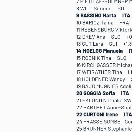
7 PIETILAE-HOLMNER
8 WILD Simone SUI 
9 BASSINO Marta IT
10 BARIOZ Taina FR
11 REBENSBURG Vikto
12 DREV Ana SLO +0
13 GUT Lara SUI +1.
14 MOELGG Manuela 
15 ROBNIK Tina SLO
16 KIRCHGASSER Mich
17 WEIRATHER Tina 
18 HOLDENER Wendy 
19 BAUD MUGNIER Ade
20 GOGGIA Sofia IT
21 EKLUND Nathalie
22 BARTHET Anne-Sop
22 CURTONI Irene I
24 FRASSE SOMBET C
25 BRUNNER Stephan