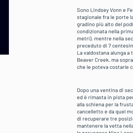
Sono Lindsey Vonn e Fed
stagionale fra le porte 
gradino più alto del pod
condizionata nella prim
metri), mentre nella se
preceduto di 7 centesim
La valdostana alunga a t
Beaver Creek, ma sopra
che le poteva costarle c
Dopo una ventina di seco
ed è rimasta in pista pe
alla schiena per la frust
cancelletto e da quel m
di recuperare tre posizi
mantenere la vetta nella
la norvegese Nina Loese