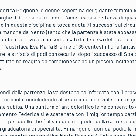
erica Brignone le donne copertina del gigante femminile
larghe di Coppa del mondo. L’americana a distanza di quas
io in questa disciplina e tocca quota 71 successi sul circu
a manche dal vento (tanto che la partenza è stata abbassa
conda una nevicata ha complicato la discesa delle concor
i l’austriaca Eva Maria Brem e di 35 centesimi una fanta
re la striscia di podi consecutivi dopo i successo di Soeld
ttutto ha reagito da campionessa ad un piccolo incident
aro.
ndi dalla partenza, la valdostana ha inforcato con il brac
r miracolo, concludendo al sesto posto parziale con un gra
ata subìta. Una puntura di antidolorifico le ha consentito 
omento Federica si è scatenata con il miglior tempo parzi
oni per quello che è il suo decimo podio della carriera, su
 graduatoria di specialità. Rimangono fuori dal podio la
th, mentre una positiva Marta Bassino è finita nona. Pu