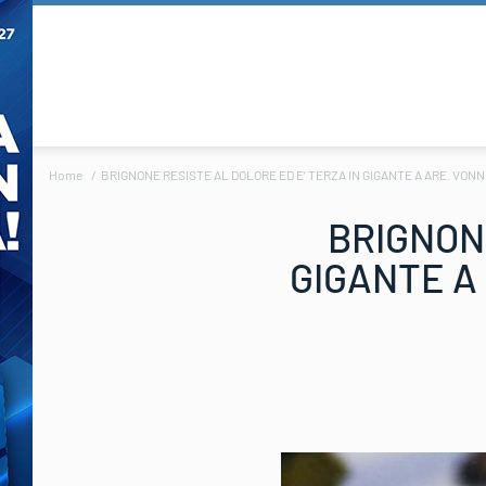
Home
BRIGNONE RESISTE AL DOLORE ED E’ TERZA IN GIGANTE A ARE. VO
BRIGNONE
GIGANTE A