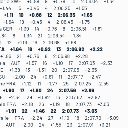
 Maria SWE +0.89 9 +0.79 10 2:06.04 +1.34
+1.44 15 +0.45 4 2:06.25 +1.55
A +1.11 10 +0.88 12 2:06.35 +1.65
A +1.64 18 +0.45 4 2:06.45 +1.75
ria GER +1.39 14 +0.76 8 2:06.51 +1.81
.84 8 +1.34 21 2:06.54 +1.84
31 12 +1.01 16 2:06.68 +1.98
ITA +1.64 18 +0.92 13 2:06.92 +2.22
 +1.86 21 +0.76 8 2:06.98 +2.28
aela AUT +1.57 16 +1.10 17 2:07.03 +2.33
LIE +1.38 13 +1.31 20 2:07.05 +2.35
SUI +2.00 24 +0.81 11 2:07.17 +2.47
line FRA +1.12 11 +1.77 25 2:07.25 +2.55
A +1.60 17 +1.60 24 2:07.56 +2.86
 SWE +2.34 29 +0.92 13 2:07.62 +2.92
hie FRA +2.18 26 +1.19 18 2:07.73 +3.03
TA +1.91 22 +1.46 22 2:07.73 +3.03
oralie FRA +2.24 27 +1.19 18 2:07.79 +3.09
ie AUT +2.00 24 +1.55 23 2:07.91 +3.21