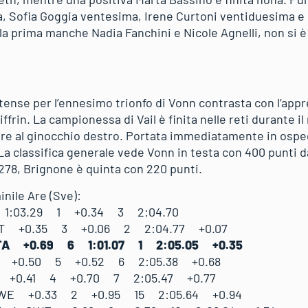
, Sofia Goggia ventesima, Irene Curtoni ventiduesima e
la prima manche Nadia Fanchini e Nicole Agnelli, non si è 
itense per l’ennesimo trionfo di Vonn contrasta con l’app
ffrin. La campionessa di Vail è finita nelle reti durante i
re al ginocchio destro. Portata immediatamente in osped
a classifica generale vede Vonn in testa con 400 punti da
n 278, Brignone è quinta con 220 punti.
nile Are (Sve):
A 1:03.29 1 +0.34 3 2:04.70
UT +0.35 3 +0.06 2 2:04.77 +0.07
 ITA +0.69 6 1:01.07 1 2:05.05 +0.35
A +0.50 5 +0.52 6 2:05.38 +0.68
 +0.41 4 +0.70 7 2:05.47 +0.77
 SWE +0.33 2 +0.95 15 2:05.64 +0.94