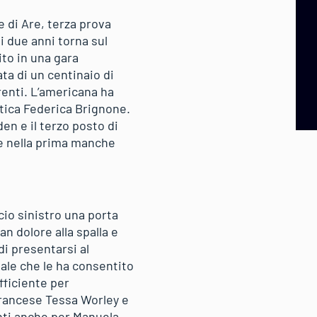
 di Are, terza prova
i due anni torna sul
ito in una gara
ta di un centinaio di
renti. L’americana ha
stica Federica Brignone.
en e il terzo posto di
e nella prima manche
cio sinistro una porta
n dolore alla spalla e
di presentarsi al
ale che le ha consentito
fficiente per
 francese Tessa Worley e
nti anche per Manuela