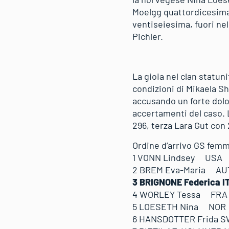
Moelgg quattordicesima
ventiseiesima, fuori nel
Pichler.
La gioia nel clan statun
condizioni di Mikaela Shi
accusando un forte dolo
accertamenti del caso. L
296, terza Lara Gut co
Ordine d’arrivo GS femmi
1 VONN Lindsey US
2 BREM Eva-Maria A
3 BRIGNONE Federica
4 WORLEY Tessa FR
5 LOESETH Nina NOR
6 HANSDOTTER Frida