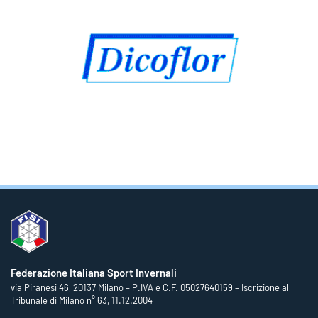
Federazione Italiana Sport Invernali
via Piranesi 46, 20137 Milano – P.IVA e C.F. 05027640159 – Iscrizione al
Tribunale di Milano n° 63, 11.12.2004