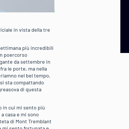
iale in vista della tre
ettimana più incredibili
con poercorso
igante da settembre in
 fra le porte, ma nella
periamno nel bel tempo,
o si sta compattando
ggreasova di questa
o in cui mi sento più
e a casa e mi sono
iteta di Mont Tremblant
ute mi sento fortunata e