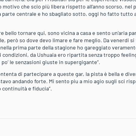
 motivo che scio più libera rispetto all’anno scorso. nel
a parte centrale e ho sbagliato sotto, oggi ho fatto tutt
e bello tornare qui, sono vicina a casa e sento un’aria pa
e, però so dove devo limare e fare meglio. Da venerdi si f
nella prima parte della stagione ho gareggiato veramen
 condizioni, da Ushuaia ero ripartita senza troppo feelin
 po’ le senzasioni giuste in supergigante”.
tenta di partecipare a queste gar, la pista è bella e dive
avo andando forte. Mi sento piu a mio agio sugli sci risp
 continuità e fiducia”.