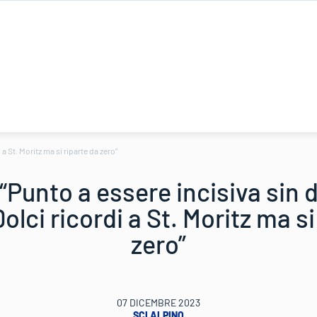
 a St. Moritz ma si riparte da zero”
“Punto a essere incisiva sin d
olci ricordi a St. Moritz ma si
zero”
07 DICEMBRE 2023
SCI ALPINO