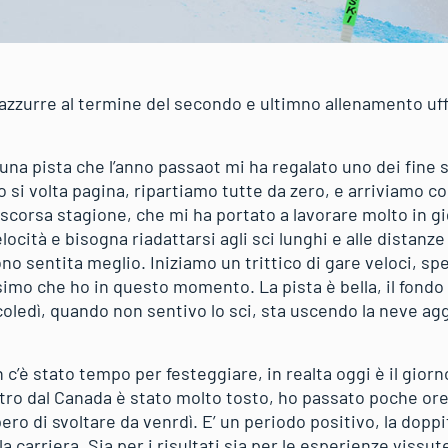
azzurre al termine del secondo e ultimno allenamento uffic
una pista che l’anno passaot mi ha regalato uno dei fine s
o si volta pagina, ripartiamo tutte da zero, e arriviamo 
scorsa stagione, che mi ha portato a lavorare molto in g
locità e bisogna riadattarsi agli sci lunghi e alle distanze
no sentita meglio. Iniziamo un trittico di gare veloci, s
ssimo che ho in questo momento. La pista è bella, il fond
rcoledì, quando non sentivo lo sci, sta uscendo la neve a
c’è stato tempo per festeggiare, in realta oggi è il giorn
entro dal Canada è stato molto tosto, ho passato poche or
ro di svoltare da venrdì. E’ un periodo positivo, la dopp
ella carriera. Sia per i risultati sia per le esperienze viss