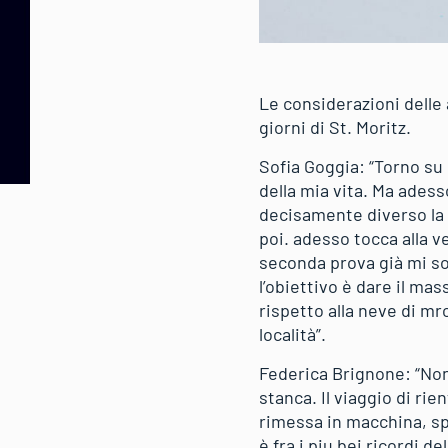
Le considerazioni delle 
giorni di St. Moritz.
Sofia Goggia: “Torno su 
della mia vita. Ma adess
decisamente diverso la 
poi. adesso tocca alla ve
seconda prova già mi so
l’obiettivo è dare il ma
rispetto alla neve di m
località”.
Federica Brignone: “Non 
stanca. Il viaggio di ri
rimessa in macchina, spe
è fra i piu bei ricordi d