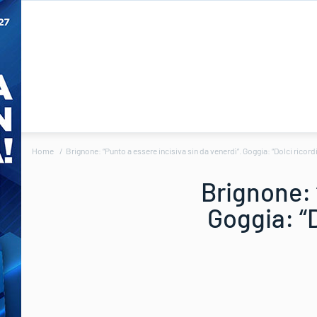
Home
Brignone: “Punto a essere incisiva sin da venerdì”. Goggia: “Dolci ricordi
Brignone: 
Goggia: “D