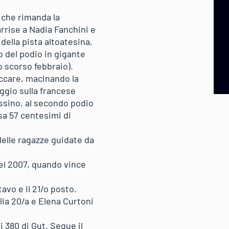
 che rimanda la
arrise a Nadia Fanchini e
 della pista altoatesina,
to del podio in gigante
o scorso febbraio).
accare, macinando la
aggio sulla francese
assino, al secondo podio
sa 57 centesimi di
delle ragazze guidate da
 del 2007, quando vince
tavo e il 21/o posto.
lia 20/a e Elena Curtoni
i 380 di Gut. Segue il