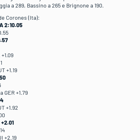
ggia a 289, Bassino a 265 e Brignone a 190.
de Corones (Ita):
A 2:10.05
.55
.57
 +1.09
1
T +1.19
.50
6
a GER +1.79
84
T +1.92
00
 +2.01
14
I +2.19