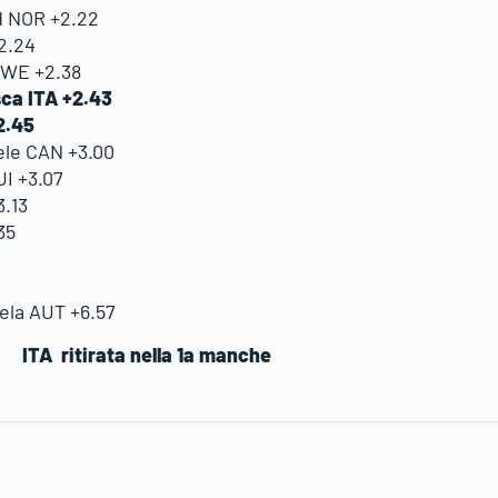
 NOR +2.22
2.24
SWE +2.38
ca ITA +2.43
2.45
le CAN +3.00
I +3.07
.13
35
la AUT +6.57
ITA ritirata nella 1a manche