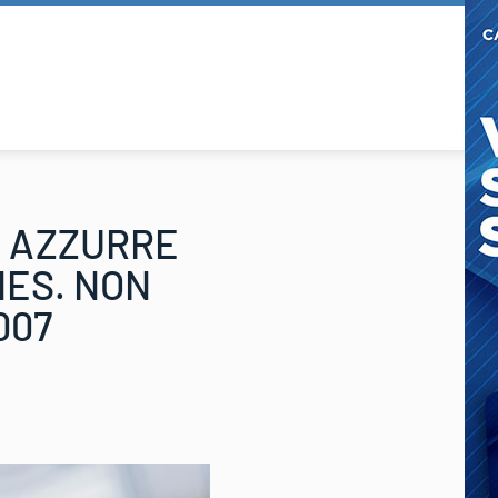
E AZZURRE
NES. NON
007