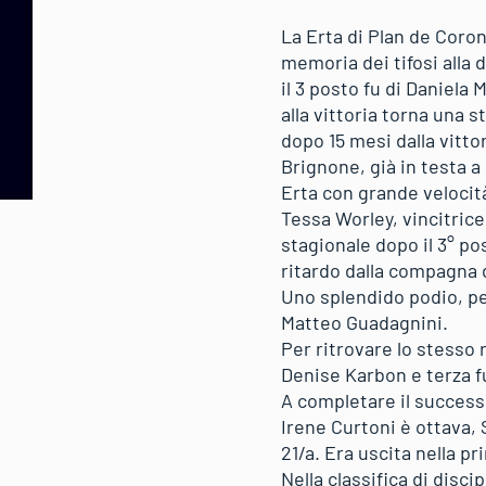
La Erta di Plan de Coro
memoria dei tifosi alla 
il 3 posto fu di Daniela 
alla vittoria torna una 
dopo 15 mesi dalla vitto
Brignone, già in testa 
Erta con grande velocità
Tessa Worley, vincitrice
stagionale dopo il 3° p
ritardo dalla compagna d
Uno splendido podio, per
Matteo Guadagnini.
Per ritrovare lo stesso 
Denise Karbon e terza f
A completare il successo 
Irene Curtoni è ottava,
21/a. Era uscita nella p
Nella classifica di disci