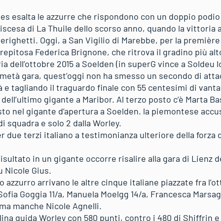
nes esalta le azzurre che rispondono con un doppio podio
discesa di La Thuile dello scorso anno, quando la vittoria 
Merighetti. Oggi, a San Vigilio di Marebbe, per la première
strepitosa Federica Brignone, che ritrova il gradino più al
ria dell’ottobre 2015 a Soelden (in superG vince a Soldeu l
a metà gara, quest’oggi non ha smesso un secondo di att
 e tagliando il traguardo finale con 55 centesimi di vant
 dell’ultimo gigante a Maribor. Al terzo posto c’è Marta B
osto nel gigante d’apertura a Soelden. la piemontese accu
i squadra e solo 2 dalla Worley.
 due terzi italiano a testimonianza ulteriore della forza 
risultato in un gigante occorre risalire alla gara di Lienz
u Nicole Gius.
azzurro arrivano le altre cinque italiane piazzate fra l’ot
 Sofia Goggia 11/a, Manuela Moelgg 14/a, Francesca Marsag
rima manche Nicole Agnelli.
plina guida Worley con 580 punti, contro i 480 di Shiffrin e 