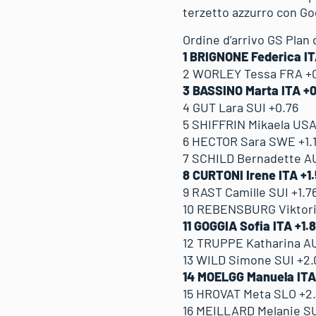
terzetto azzurro con Go
Ordine d’arrivo GS Plan 
1 BRIGNONE Federica IT
2 WORLEY Tessa FRA +0
3 BASSINO Marta ITA +0
4 GUT Lara SUI +0.76
5 SHIFFRIN Mikaela USA
6 HECTOR Sara SWE +1.1
7 SCHILD Bernadette AU
8 CURTONI Irene ITA +1
9 RAST Camille SUI +1.7
10 REBENSBURG Viktori
11 GOGGIA Sofia ITA +1.
12 TRUPPE Katharina AU
13 WILD Simone SUI +2.
14 MOELGG Manuela ITA
15 HROVAT Meta SLO +2.
16 MEILLARD Melanie SU