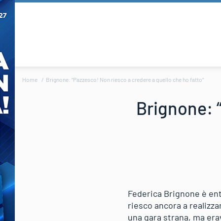
Home
Brignone: “Pazzesco! Non riesco a credere a quello che ho fatto”
Brignone: 
Federica Brignone è entu
riesco ancora a realizza
una gara strana, ma era