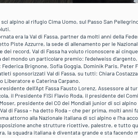
o sci alpino al rifugio Cima Uomo, sul Passo San Pellegrino
luti.
ornata era la Val di Fassa, partner da molti anni della Fed
etto Piste Azzurre, la sede di allenamento per le Nazionali
ne dei record, Val di Fassa ha voluto riconoscere ai cinq
 del mondo un particolare premio: l’edelweiss d’argento, 
: Federica Brignone, Sofia Goggia, Dominik Paris, Peter F
atleti sponsorizzati Val di Fassa, su tutti: Chiara Costazz
ico Liberatore e Caterina Carpano.
il presidente dell’Apt Fassa Fausto Lorenz, Assessore al tu
ola, il Presidente FISi Flavio Roda, il presidente del Com
oser, presidente del CO dei Mondiali junior di sci alpino
 Val di Fassa – ha detto Roda – che per prima, molti anni fa
ema attorno alla Nazionale italiana di sci alpino e l’ha acc
sposizione anche strutture ricettive, palestre, e tutto 
ra, la squadra italiana è diventata grande e sta facendo 