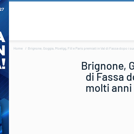
Home
Brignone, Goggia, Moelgg, Fill e Paris premiati in Val di Fassa dopo i suc
Brignone, G
di Fassa d
molti anni 