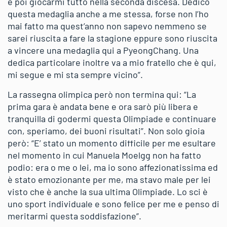
e poi giocarmi tutto nella seconda discesa. Dedico
questa medaglia anche a me stessa, forse non l’ho
mai fatto ma quest’anno non sapevo nemmeno se
sarei riuscita a fare la stagione eppure sono riuscita
a vincere una medaglia qui a PyeongChang. Una
dedica particolare inoltre va a mio fratello che è qui,
mi segue e mi sta sempre vicino”.
La rassegna olimpica però non termina qui: “La
prima gara è andata bene e ora sarò più libera e
tranquilla di godermi questa Olimpiade e continuare
con, speriamo, dei buoni risultati”. Non solo gioia
però: “E’ stato un momento difficile per me esultare
nel momento in cui Manuela Moelgg non ha fatto
podio: era o me o lei, ma io sono affezionatissima ed
è stato emozionante per me, ma stavo male per lei
visto che è anche la sua ultima Olimpiade. Lo sci è
uno sport individuale e sono felice per me e penso di
meritarmi questa soddisfazione”.