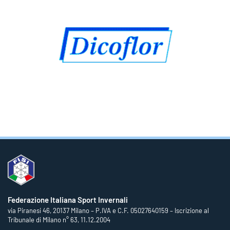
Federazione Italiana Sport Invernali
via Piranesi 46, 20137 Milano – P.IVA e C.F. 05027640159 – Iscrizione al
Tribunale di Milano n° 63, 11.12.2004