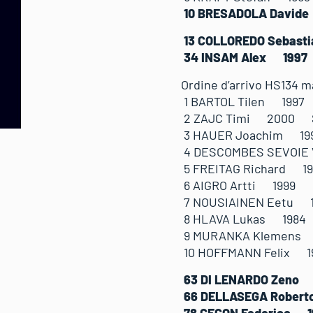
10 BRESADOLA Davi
13 COLLOREDO Seba
34 INSAM Alex 1
Ordine d’arrivo HS134 ma
1 BARTOL Tilen 199
2 ZAJC Timi 2000 
3 HAUER Joachim 1
4 DESCOMBES SEVOIE
5 FREITAG Richard 
6 AIGRO Artti 1999
7 NOUSIAINEN Eetu 
8 HLAVA Lukas 198
9 MURANKA Klemens
10 HOFFMANN Felix
63 DI LENARDO Z
66 DELLASEGA Ro