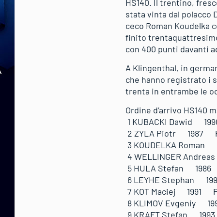
HS140. Il trentino, fres
stata vinta dal polacco 
ceco Roman Koudelka co
finito trentaquattresim
con 400 punti davanti a
A Klingenthal, in germa
che hanno registrato i 
trenta in entrambe le o
Ordine d’arrivo HS140 m
1 KUBACKI Dawid 1
2 ZYLA Piotr 1987
3 KOUDELKA Roman 
4 WELLINGER Andre
5 HULA Stefan 198
6 LEYHE Stephan 1
7 KOT Maciej 1991 
8 KLIMOV Evgeniy 
9 KRAFT Stefan 19