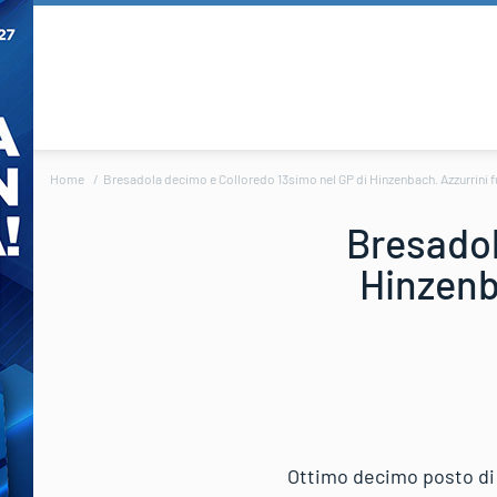
Home
Bresadola decimo e Colloredo 13simo nel GP di Hinzenbach. Azzurrini fuo
Bresadol
Hinzenba
Ottimo decimo posto di 