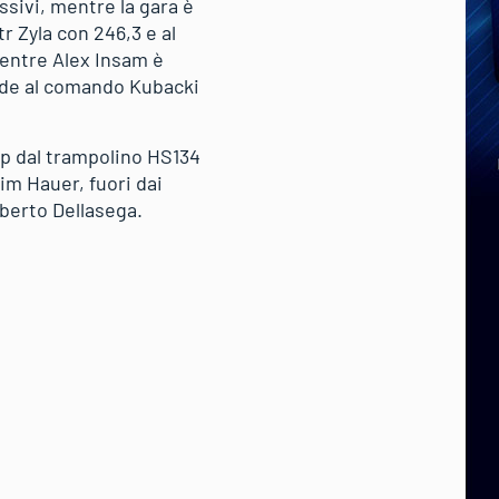
ssivi, mentre la gara è
r Zyla con 246,3 e al
entre Alex Insam è
vede al comando Kubacki
up dal trampolino HS134
im Hauer, fuori dai
oberto Dellasega.