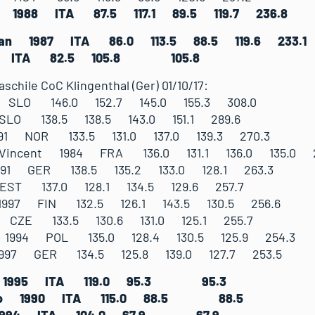
de 1988 ITA 87.5 117.1 89.5 119.7 236.8
stian 1987 ITA 86.0 113.5 88.5 119.6 233.1
997 ITA 82.5 105.8 105.8
schile CoC Klingenthal (Ger) 01/10/17:
7 SLO 146.0 152.7 145.0 155.3 308.0
SLO 138.5 138.5 143.0 151.1 289.6
991 NOR 133.5 131.0 137.0 139.3 270.3
 Vincent 1984 FRA 136.0 131.1 136.0 135.0 2
1991 GER 138.5 135.2 133.0 128.1 263.3
 EST 137.0 128.1 134.5 129.6 257.7
1997 FIN 132.5 126.1 143.5 130.5 256.6
4 CZE 133.5 130.6 131.0 125.1 255.7
 1994 POL 135.0 128.4 130.5 125.9 254.3
 1997 GER 134.5 125.8 139.0 127.7 253.5
eno 1995 ITA 119.0 95.3 95.3
berto 1990 ITA 115.0 88.5 88.5