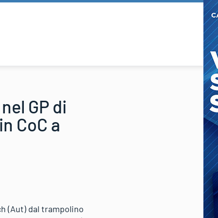
nel GP di
 in CoC a
h (Aut) dal trampolino