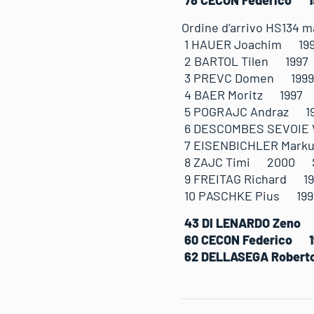
78 CECON Federi
Ordine d’arrivo HS134 m
1 HAUER Joachim 1
2 BARTOL Tilen 199
3 PREVC Domen 199
4 BAER Moritz 199
5 POGRAJC Andraz 
6 DESCOMBES SEVOIE
7 EISENBICHLER Mar
8 ZAJC Timi 2000 
9 FREITAG Richard 
10 PASCHKE Pius 1
43 DI LENARDO Ze
60 CECON Federi
62 DELLASEGA Ro