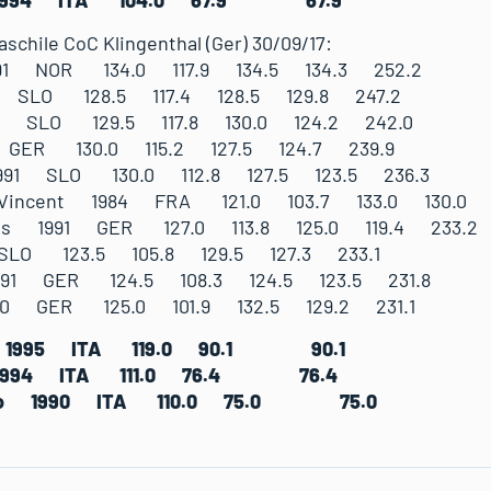
co 1994 ITA 104.0 67.9 67.9
aschile CoC Klingenthal (Ger) 30/09/17:
991 NOR 134.0 117.9 134.5 134.3 252.2
7 SLO 128.5 117.4 128.5 129.8 247.2
9 SLO 129.5 117.8 130.0 124.2 242.0
7 GER 130.0 115.2 127.5 124.7 239.9
1991 SLO 130.0 112.8 127.5 123.5 236.3
 Vincent 1984 FRA 121.0 103.7 133.0 130.0 
kus 1991 GER 127.0 113.8 125.0 119.4 233.2
SLO 123.5 105.8 129.5 127.3 233.1
1991 GER 124.5 108.3 124.5 123.5 231.8
990 GER 125.0 101.9 132.5 129.2 231.1
no 1995 ITA 119.0 90.1 90.1
co 1994 ITA 111.0 76.4 76.4
berto 1990 ITA 110.0 75.0 75.0