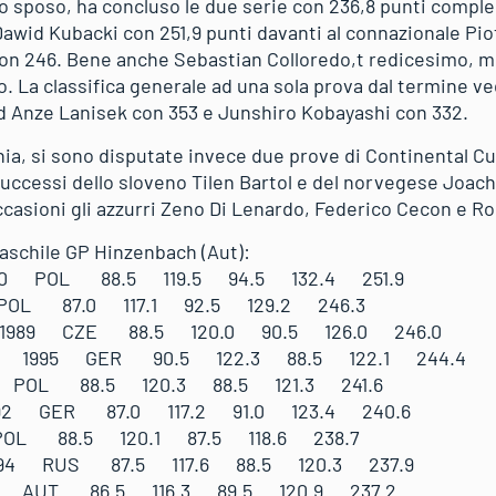
co sposo, ha concluso le due serie con 236,8 punti comple
Dawid Kubacki con 251,9 punti davanti al connazionale Piot
n 246. Bene anche Sebastian Colloredo,t redicesimo, m
o. La classifica generale ad una sola prova dal termine 
d Anze Lanisek con 353 e Junshiro Kobayashi con 332.
nia, si sono disputate invece due prove di Continental C
successi dello sloveno Tilen Bartol e del norvegese Joach
ccasioni gli azzurri Zeno Di Lenardo, Federico Cecon e R
aschile GP Hinzenbach (Aut):
990 POL 88.5 119.5 94.5 132.4 251.9
 POL 87.0 117.1 92.5 129.2 246.3
1989 CZE 88.5 120.0 90.5 126.0 246.0
as 1995 GER 90.5 122.3 88.5 122.1 244.4
6 POL 88.5 120.3 88.5 121.3 241.6
992 GER 87.0 117.2 91.0 123.4 240.6
POL 88.5 120.1 87.5 118.6 238.7
1994 RUS 87.5 117.6 88.5 120.3 237.9
93 AUT 86.5 116.3 89.5 120.9 237.2