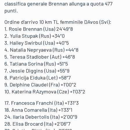
classifica generale Brennan allunga a quota 477
punti.
Ordine d’arrivo 10 km TL femminile DAvos (Svi):
1. Rosie Brennan (Usa) 24’49″8
2. Yulia Stupak (Rus) +34″0
3. Hailey Swirbul (Usa) +40″5
4. Natalia Nepryaeva (Rus) +44″8
5. Teresa Stadlober (Aut) +46″8
6. Tatiana Sorina (Rus) +51″5
7. Jessie Diggins (Usa) +55″9
8. Patricija Eiduka (Let) +58″7
9. Delphine Claudel (Fra) +1’00″2
10. Katerina RAzymova (Cze) +1’03″2
17. Francesca Franchi (Ita) +1’31″3
18. Anna Comarella (Ita) +1’33″1
24. Ilaria Debertolis (Ita) +2’00″9
28. Elisa Brocard (Ita) +2’06″7