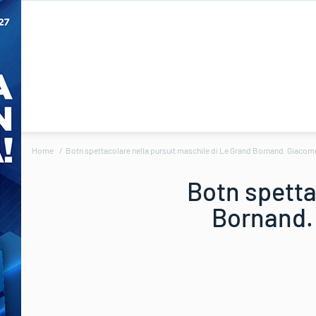
Home
Botn spettacolare nella pursuit maschile di Le Grand Bornand. Giacome
Botn spetta
Bornand. 