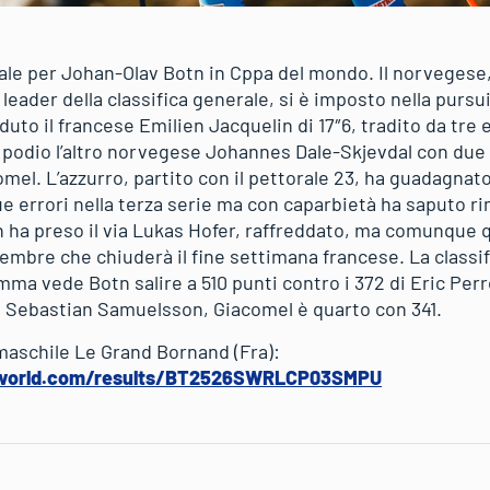
le per Johan-Olav Botn in Cppa del mondo. Il norvegese,
 leader della classifica generale, si è imposto nella purs
to il francese Emilien Jacquelin di 17″6, tradito da tre e
l podio l’altro norvegese Johannes Dale-Skjevdal con due 
el. L’azzurro, partito con il pettorale 23, ha guadagnato
e errori nella terza serie ma con caparbietà ha saputo r
n ha preso il via Lukas Hofer, raffreddato, ma comunque q
cembre che chiuderà il fine settimana francese. La classi
mma vede Botn salire a 510 punti contro i 372 di Eric Perr
 di Sebastian Samuelsson, Giacomel è quarto con 341.
 maschile Le Grand Bornand (Fra):
nworld.com/results/BT2526SWRLCP03SMPU