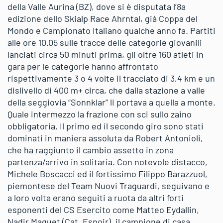
della Valle Aurina (BZ), dove si è disputata l’8a
edizione dello Skialp Race Ahrntal, già Coppa del
Mondo e Campionato Italiano qualche anno fa. Partiti
alle ore 10.05 sulle tracce delle categorie giovanili
lanciati circa 50 minuti prima, gli oltre 160 atleti in
gara per le categorie hanno affrontato
rispettivamente 3 o 4 volte il tracciato di 3,4 km e un
dislivello di 400 m+ circa, che dalla stazione a valle
della seggiovia “Sonnklar” li portava a quella a monte.
Quale intermezzo la frazione con sci sullo zaino
obbligatoria. Il primo ed il secondo giro sono stati
dominati in maniera assoluta da Robert Antonioli,
che ha raggiunto il cambio assetto in zona
partenza/arrivo in solitaria. Con notevole distacco,
Michele Boscacci ed il fortissimo Filippo Barazzuol,
piemontese del Team Nuovi Traguardi, seguivano e
a loro volta erano seguiti a ruota da altri forti
esponenti del CS Esercito come Matteo Eydallin,
Nadir Maguet (Cat. Espoir), il campione di casa