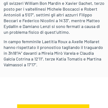
gli svizzeri William Bon Mardin e Xavier Gachet, terzo
posto per i valtellinesi Michele Boscacci e Robert
Antonioli a 5’07”, settimi gli altri azzurri Filippo
Beccari e Federico Nicolini a 14’33”, mentre Matteo
Eydallin e Damiano Lenzi si sono fermati a causa di
un problema fisico di quest’ultimo.
In campo femminile Laetitia Roux a Axelle Mollaret
hanno rispettato il pronostico tagliando il traguardo
in 3h18’14” davanti a Mireia Mirò Varela e Claudia
Galcia Cotrina a 12’11”, terze Katia Tomatis e Martina
Valmassoi a 17’17”.