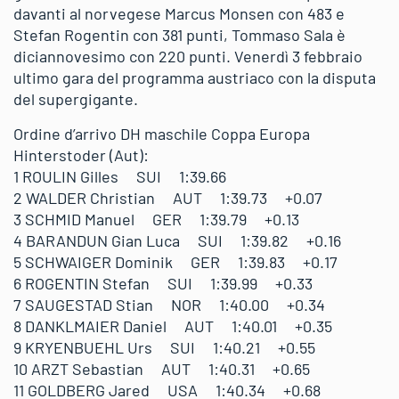
davanti al norvegese Marcus Monsen con 483 e
Stefan Rogentin con 381 punti, Tommaso Sala è
diciannovesimo con 220 punti. Venerdì 3 febbraio
ultimo gara del programma austriaco con la disputa
del supergigante.
Ordine d’arrivo DH maschile Coppa Europa
Hinterstoder (Aut):
1 ROULIN Gilles SUI 1:39.66
2 WALDER Christian AUT 1:39.73 +0.07
3 SCHMID Manuel GER 1:39.79 +0.13
4 BARANDUN Gian Luca SUI 1:39.82 +0.16
5 SCHWAIGER Dominik GER 1:39.83 +0.17
6 ROGENTIN Stefan SUI 1:39.99 +0.33
7 SAUGESTAD Stian NOR 1:40.00 +0.34
8 DANKLMAIER Daniel AUT 1:40.01 +0.35
9 KRYENBUEHL Urs SUI 1:40.21 +0.55
10 ARZT Sebastian AUT 1:40.31 +0.65
11 GOLDBERG Jared USA 1:40.34 +0.68