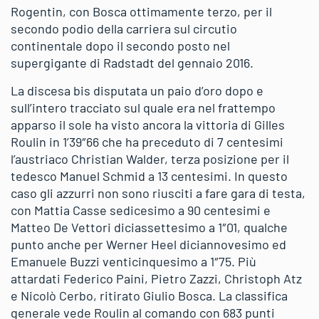
Rogentin, con Bosca ottimamente terzo, per il
secondo podio della carriera sul circutio
continentale dopo il secondo posto nel
supergigante di Radstadt del gennaio 2016.
La discesa bis disputata un paio d’oro dopo e
sull’intero tracciato sul quale era nel frattempo
apparso il sole ha visto ancora la vittoria di Gilles
Roulin in 1’39″66 che ha preceduto di 7 centesimi
l’austriaco Christian Walder, terza posizione per il
tedesco Manuel Schmid a 13 centesimi. In questo
caso gli azzurri non sono riusciti a fare gara di testa,
con Mattia Casse sedicesimo a 90 centesimi e
Matteo De Vettori diciassettesimo a 1″01, qualche
punto anche per Werner Heel diciannovesimo ed
Emanuele Buzzi venticinquesimo a 1″75. Più
attardati Federico Paini, Pietro Zazzi, Christoph Atz
e Nicolò Cerbo, ritirato Giulio Bosca. La classifica
generale vede Roulin al comando con 683 punti