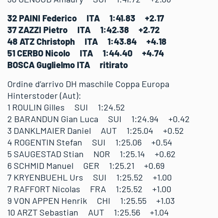
32 PAINI Federico ITA 1:41.83 +2.17
37 ZAZZI Pietro ITA 1:42.38 +2.72
48 ATZ Christoph ITA 1:43.84 +4.18
51 CERBO Nicolo ITA 1:44.40 +4.74
BOSCA Guglielmo ITA ritirato
Ordine d’arrivo DH maschile Coppa Europa
Hinterstoder (Aut):
1 ROULIN Gilles SUI 1:24.52
2 BARANDUN Gian Luca SUI 1:24.94 +0.42
3 DANKLMAIER Daniel AUT 1:25.04 +0.52
4 ROGENTIN Stefan SUI 1:25.06 +0.54
5 SAUGESTAD Stian NOR 1:25.14 +0.62
6 SCHMID Manuel GER 1:25.21 +0.69
7 KRYENBUEHL Urs SUI 1:25.52 +1.00
7 RAFFORT Nicolas FRA 1:25.52 +1.00
9 VON APPEN Henrik CHI 1:25.55 +1.03
10 ARZT Sebastian AUT 1:25.56 +1.04