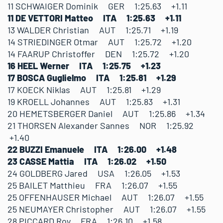
11 SCHWAIGER Dominik GER 1:25.63 +1.11
11 DE VETTORI Matteo ITA 1:25.63 +1.11
13 WALDER Christian AUT 1:25.71 +1.19
14 STRIEDINGER Otmar AUT 1:25.72 +1.20
14 FAARUP Christoffer DEN 1:25.72 +1.20
16 HEEL Werner ITA 1:25.75 +1.23
17 BOSCA Guglielmo ITA 1:25.81 +1.29
17 KOECK Niklas AUT 1:25.81 +1.29
19 KROELL Johannes AUT 1:25.83 +1.31
20 HEMETSBERGER Daniel AUT 1:25.86 +1.34
21 THORSEN Alexander Sannes NOR 1:25.92
+1.40
22 BUZZI Emanuele ITA 1:26.00 +1.48
23 CASSE Mattia ITA 1:26.02 +1.50
24 GOLDBERG Jared USA 1:26.05 +1.53
25 BAILET Matthieu FRA 1:26.07 +1.55
25 OFFENHAUSER Michael AUT 1:26.07 +1.55
25 NEUMAYER Christopher AUT 1:26.07 +1.55
28 PICCARD Roy FRA 1:26.10 +1.58