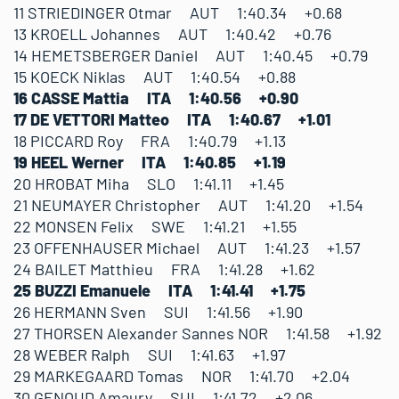
11 STRIEDINGER Otmar AUT 1:40.34 +0.68
13 KROELL Johannes AUT 1:40.42 +0.76
14 HEMETSBERGER Daniel AUT 1:40.45 +0.79
15 KOECK Niklas AUT 1:40.54 +0.88
16 CASSE Mattia ITA 1:40.56 +0.90
17 DE VETTORI Matteo ITA 1:40.67 +1.01
18 PICCARD Roy FRA 1:40.79 +1.13
19 HEEL Werner ITA 1:40.85 +1.19
20 HROBAT Miha SLO 1:41.11 +1.45
21 NEUMAYER Christopher AUT 1:41.20 +1.54
22 MONSEN Felix SWE 1:41.21 +1.55
23 OFFENHAUSER Michael AUT 1:41.23 +1.57
24 BAILET Matthieu FRA 1:41.28 +1.62
25 BUZZI Emanuele ITA 1:41.41 +1.75
26 HERMANN Sven SUI 1:41.56 +1.90
27 THORSEN Alexander Sannes NOR 1:41.58 +1.92
28 WEBER Ralph SUI 1:41.63 +1.97
29 MARKEGAARD Tomas NOR 1:41.70 +2.04
30 GENOUD Amaury SUI 1:41.72 +2.06