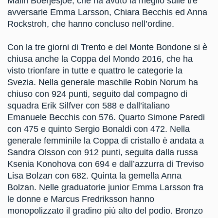
Malin Boerjesjoe, che ha avuto la meglio sulle tre
avversarie Emma Larsson, Chiara Becchis ed Anna
Rockstroh, che hanno concluso nell’ordine.
Con la tre giorni di Trento e del Monte Bondone si è
chiusa anche la Coppa del Mondo 2016, che ha
visto trionfare in tutte e quattro le categorie la
Svezia. Nella generale maschile Robin Norum ha
chiuso con 924 punti, seguito dal compagno di
squadra Erik Silfver con 588 e dall’italiano
Emanuele Becchis con 576. Quarto Simone Paredi
con 475 e quinto Sergio Bonaldi con 472. Nella
generale femminile la Coppa di cristallo è andata a
Sandra Olsson con 912 punti, seguita dalla russa
Ksenia Konohova con 694 e dall’azzurra di Treviso
Lisa Bolzan con 682. Quinta la gemella Anna
Bolzan. Nelle graduatorie junior Emma Larsson fra
le donne e Marcus Fredriksson hanno
monopolizzato il gradino più alto del podio. Bronzo