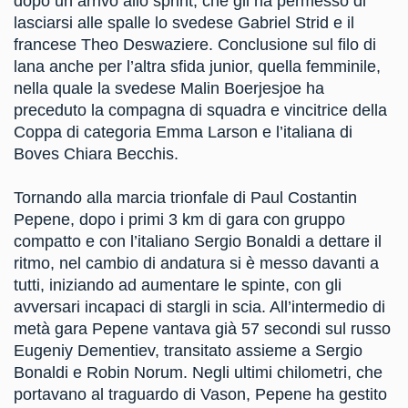
dopo un arrivo allo sprint, che gli ha permesso di
lasciarsi alle spalle lo svedese Gabriel Strid e il
francese Theo Deswaziere. Conclusione sul filo di
lana anche per l’altra sfida junior, quella femminile,
nella quale la svedese Malin Boerjesjoe ha
preceduto la compagna di squadra e vincitrice della
Coppa di categoria Emma Larson e l’italiana di
Boves Chiara Becchis.
Tornando alla marcia trionfale di Paul Costantin
Pepene, dopo i primi 3 km di gara con gruppo
compatto e con l’italiano Sergio Bonaldi a dettare il
ritmo, nel cambio di andatura si è messo davanti a
tutti, iniziando ad aumentare le spinte, con gli
avversari incapaci di stargli in scia. All’intermedio di
metà gara Pepene vantava già 57 secondi sul russo
Eugeniy Dementiev, transitato assieme a Sergio
Bonaldi e Robin Norum. Negli ultimi chilometri, che
portavano al traguardo di Vason, Pepene ha gestito