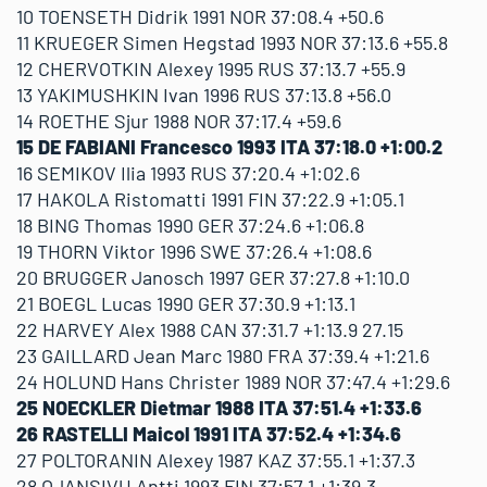
10 TOENSETH Didrik 1991 NOR 37:08.4 +50.6
11 KRUEGER Simen Hegstad 1993 NOR 37:13.6 +55.8
12 CHERVOTKIN Alexey 1995 RUS 37:13.7 +55.9
13 YAKIMUSHKIN Ivan 1996 RUS 37:13.8 +56.0
14 ROETHE Sjur 1988 NOR 37:17.4 +59.6
15 DE FABIANI Francesco 1993 ITA 37:18.0 +1:00.2
16 SEMIKOV Ilia 1993 RUS 37:20.4 +1:02.6
17 HAKOLA Ristomatti 1991 FIN 37:22.9 +1:05.1
18 BING Thomas 1990 GER 37:24.6 +1:06.8
19 THORN Viktor 1996 SWE 37:26.4 +1:08.6
20 BRUGGER Janosch 1997 GER 37:27.8 +1:10.0
21 BOEGL Lucas 1990 GER 37:30.9 +1:13.1
22 HARVEY Alex 1988 CAN 37:31.7 +1:13.9 27.15
23 GAILLARD Jean Marc 1980 FRA 37:39.4 +1:21.6
24 HOLUND Hans Christer 1989 NOR 37:47.4 +1:29.6
25 NOECKLER Dietmar 1988 ITA 37:51.4 +1:33.6
26 RASTELLI Maicol 1991 ITA 37:52.4 +1:34.6
27 POLTORANIN Alexey 1987 KAZ 37:55.1 +1:37.3
28 OJANSIVU Antti 1993 FIN 37:57.1 +1:39.3