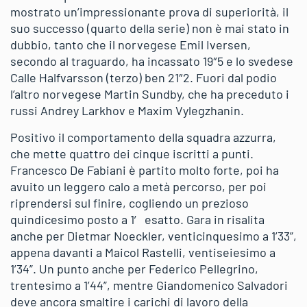
mostrato un’impressionante prova di superiorità, il
suo successo (quarto della serie) non è mai stato in
dubbio, tanto che il norvegese Emil Iversen,
secondo al traguardo, ha incassato 19″5 e lo svedese
Calle Halfvarsson (terzo) ben 21″2. Fuori dal podio
l’altro norvegese Martin Sundby, che ha preceduto i
russi Andrey Larkhov e Maxim Vylegzhanin.
Positivo il comportamento della squadra azzurra,
che mette quattro dei cinque iscritti a punti.
Francesco De Fabiani è partito molto forte, poi ha
avuito un leggero calo a metà percorso, per poi
riprendersi sul finire, cogliendo un prezioso
quindicesimo posto a 1′ esatto. Gara in risalita
anche per Dietmar Noeckler, venticinquesimo a 1’33”,
appena davanti a Maicol Rastelli, ventiseiesimo a
1’34”. Un punto anche per Federico Pellegrino,
trentesimo a 1’44”, mentre Giandomenico Salvadori
deve ancora smaltire i carichi di lavoro della